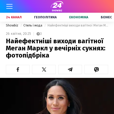
24 КАНАЛ
ГЕОПОЛІТИКА
ЕКОНОМІКА
БІЗНЕС
Showbiz
Стиль і мода
Найефектніші виходи вагітної Меган Маркл у вечірніх сукнях: фотопідбріка
26 квітня,
20:25
3
Найефектніші виходи вагітної
Меган Маркл у вечірніх сукнях:
фотопідбріка