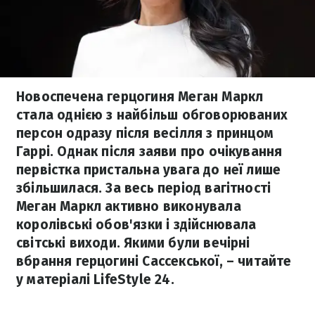
Новоспечена герцогиня Меган Маркл
стала однією з найбільш обговорюваних
персон одразу після весілля з принцом
Гаррі. Однак після заяви про очікування
первістка пристальна увага до неї лише
збільшилася. За весь період вагітності
Меган Маркл активно виконувала
королівські обов'язки і здійснювала
світські виходи. Якими були вечірні
вбрання герцогині Сассекської, – читайте
у матеріалі LifeStyle 24.