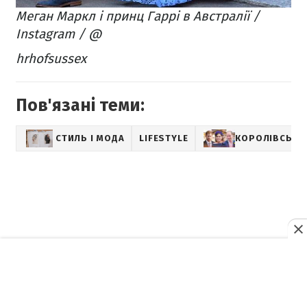
Меган Маркл і принц Гаррі в Австралії /
Instagram / @
hrhofsussex​
Пов'язані теми:
СТИЛЬ І МОДА
LIFESTYLE
КОРОЛІВСЬКА 