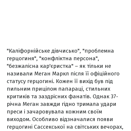
"Каліфорнійське дівчисько", "проблемна
герцогиня", "конфліктна персона",
"безжалісна кар'єристка" – як тільки не
називали Меган Маркл після її офіційного
статусу герцогині. Кожен її вихід був під
пильним прицілом папараці, стильних
критиків та заздрісних фанатів. Однак 37-
річна Меган завжди гідно тримала удари
преси і зачаровувала кожним своїм
виходом. Особливо відзначалися появи
герцогині Сассекської на світських вечорах,