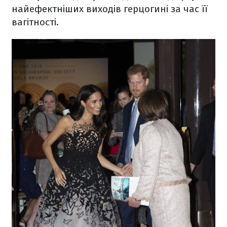
найефектніших виходів герцогині за час її
вагітності.