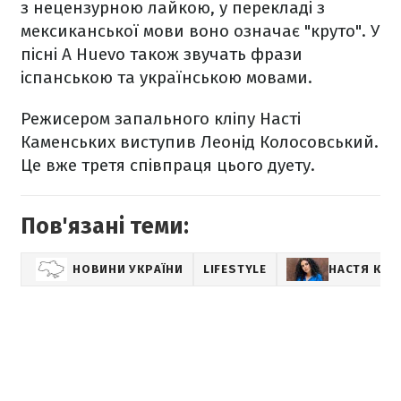
з нецензурною лайкою, у перекладі з
мексиканської мови воно означає "круто". У
пісні A Huevo також звучать фрази
іспанською та українською мовами.
Режисером запального кліпу Насті
Каменських виступив Леонід Колосовський.
Це вже третя співпраця цього дуету.
Пов'язані теми:
НОВИНИ УКРАЇНИ
LIFESTYLE
НАСТЯ КАМ