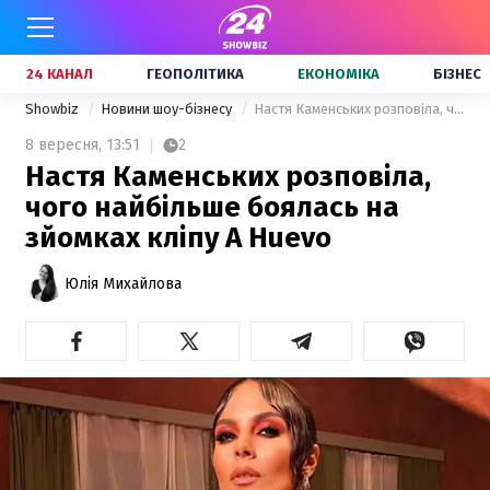
24 КАНАЛ
ГЕОПОЛІТИКА
ЕКОНОМІКА
БІЗНЕС
Showbiz
Новини шоу-бізнесу
Настя Каменських розповіла, чого найбільше боялась на зйомках кліпу A Huevo
8 вересня,
13:51
2
Настя Каменських розповіла,
чого найбільше боялась на
зйомках кліпу A Huevo
Юлія Михайлова