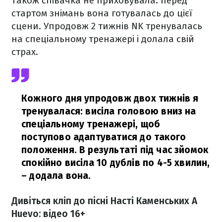
Також співачка не приховувала: перед
стартом знімань вона готувалась до цієї
сцени. Упродовж 2 тижнів NK тренувалась
на спеціальному тренажері і долала свій
страх.
Кожного дня упродовж двох тижнів я
тренувалася: висіла головою вниз на
спеціальному тренажері, щоб
поступово адаптуватися до такого
положення. В результаті під час зйомок
спокійно висіла 10 дублів по 4-5 хвилин,
– додала вона.
Дивіться кліп до пісні Насті Каменських A
Huevo: відео 16+