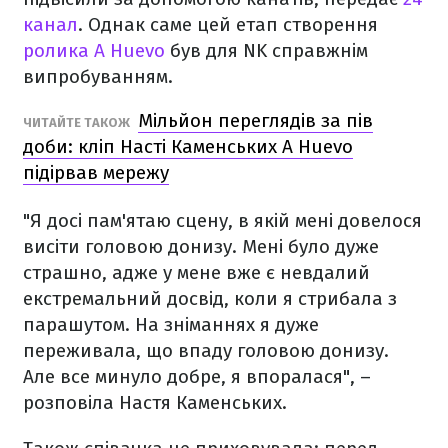
канал
. Однак саме цей етап створення
ролика A Huevo
був для NK справжнім
випробуванням.
Мільйон переглядів за пів
ЧИТАЙТЕ ТАКОЖ
доби: кліп Насті Каменських A Huevo
підірвав мережу
"Я досі пам'ятаю сцену, в якій мені довелося
висіти головою донизу. Мені було дуже
страшно, адже у мене вже є невдалий
екстремальний досвід, коли я стрибала з
парашутом. На зніманнях я дуже
переживала, що впаду головою донизу.
Але все минуло добре, я впоралася", –
розповіла Настя Каменських.