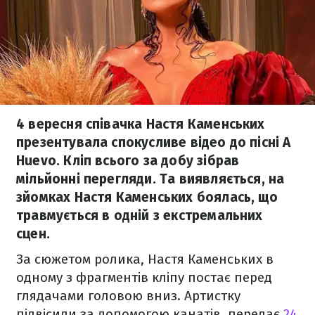
4 вересня співачка Настя Каменських
презентувала спокусливе відео до пісні A
Huevo. Кліп всього за добу зібрав
мільйонні перегляди. Та виявляється, на
зйомках Настя Каменських боялась, що
травмується в одній з екстремальних
сцен.
За сюжетом ролика, Настя Каменських в
одному з фрагментів кліпу постає перед
глядачами головою вниз. Артистку
підвісили за допомогою канатів, передає
24