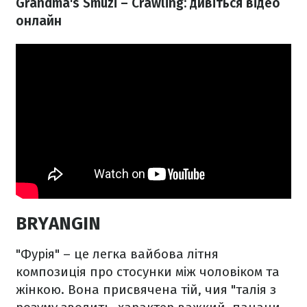
Grandma's Smuzi – Crawling: дивіться відео
онлайн
BRYANGIN
"Фурія" – це легка вайбова літня
композиція про стосунки між чоловіком та
жінкою. Вона присвячена тій, чия "талія з