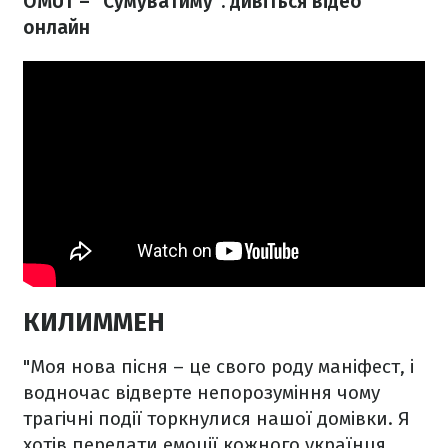
OMUT – "Сумуватиму": дивіться відео
онлайн
КИЛИММЕН
"Моя нова пісня – це свого роду маніфест, і
водночас відверте непорозуміння чому
трагічні події торкнулися нашої домівки. Я
хотів передати емоції кожного українця,