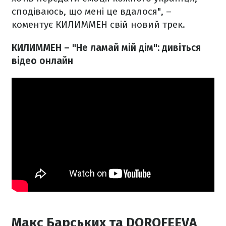
сподіваюсь, що мені це вдалося", –
коментує КИЛИММЕН свій новий трек.
КИЛИММЕН – "Не ламай мій дім": дивіться
відео онлайн
Макс Барських та DOROFEEVA