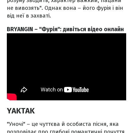
розуму зводить, характер важкий, пацани
не вивозять". Однак вона – його фурія і він
від неї в захваті.
BRYANGIN – "Фурія": дивіться відео онлайн
YAKTAK
"Уночі" – це чуттєва й особиста пісня, яка
розповідає про глибокі романтичні почуття