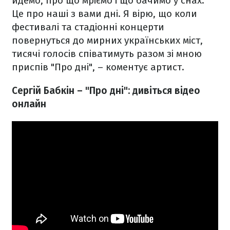
йдемо, про що мріємо і що бачимо у снах.
Це про наші з вами дні. Я вірю, що коли
фестивалі та стадіонні концерти
повернуться до мирних українських міст,
тисячі голосів співатимуть разом зі мною
приспів "Про дні", – коментує артист.
Сергій Бабкін – "Про дні": дивіться відео
онлайн