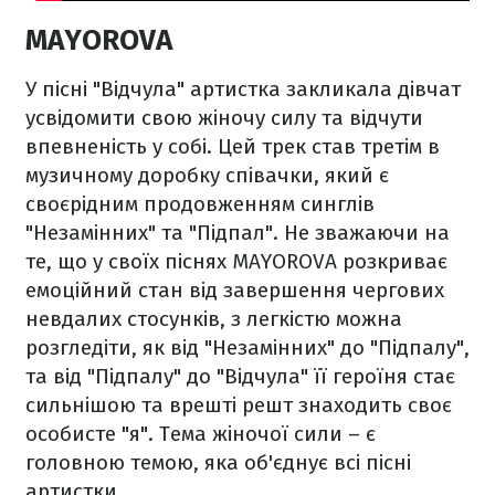
MAYOROVA
У пісні "Відчула" артистка закликала дівчат
усвідомити свою жіночу силу та відчути
впевненість у собі. Цей трек став третім в
музичному доробку співачки, який є
своєрідним продовженням синглів
"Незамінних" та "Підпал". Не зважаючи на
те, що у своїх піснях MAYOROVA розкриває
емоційний стан від завершення чергових
невдалих стосунків, з легкістю можна
розгледіти, як від "Незамінних" до "Підпалу",
та від "Підпалу" до "Відчула" її героїня стає
сильнішою та врешті решт знаходить своє
особисте "я". Тема жіночої сили – є
головною темою, яка об'єднує всі пісні
артистки.