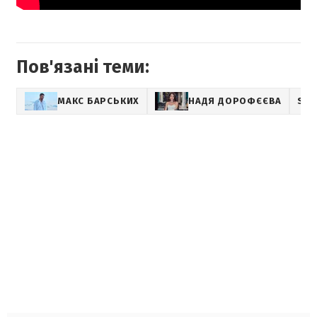
Пов'язані теми:
МАКС БАРСЬКИХ
НАДЯ ДОРОФЄЄВА
SH