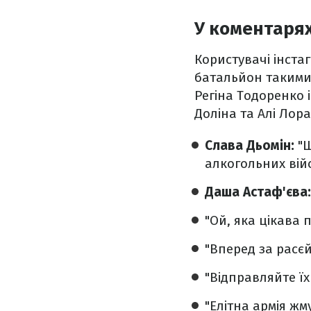
У коментарях
Користувачі інста
батальйон такими я
Регіна Тодоренко і
Доліна та Алі Лора
Слава Дьомін:
"Щ
алкогольних війс
Даша Астаф'єва:
"Ой, яка цікава 
"Вперед за расєй
"Відправляйте їх
"Елітна армія жм