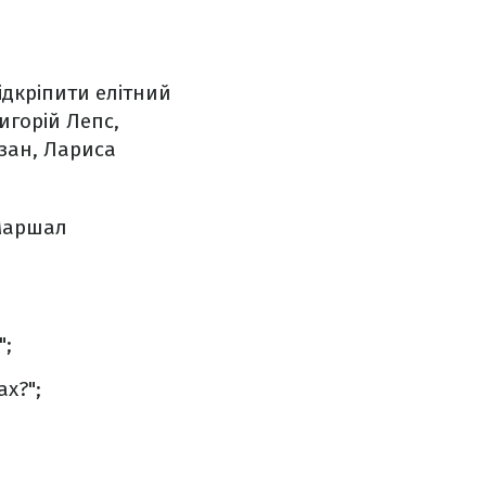
ідкріпити елітний
игорій Лепс,
рзан, Лариса
 Маршал
";
ах?";