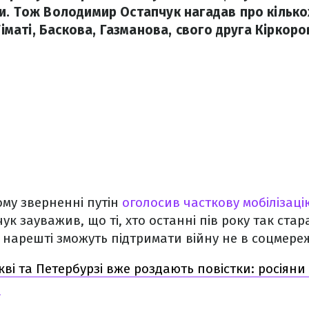
и. Тож Володимир Остапчук нагадав про кілько
 Тіматі, Баскова, Газманова, свого друга Кіркор
ому зверненні путін
оголосив часткову мобілізаці
к зауважив, що ті, хто останні пів року так ста
 нарешті зможуть підтримати війну не в соцмереж
кві та Петербурзі вже роздають повістки: росіян
"