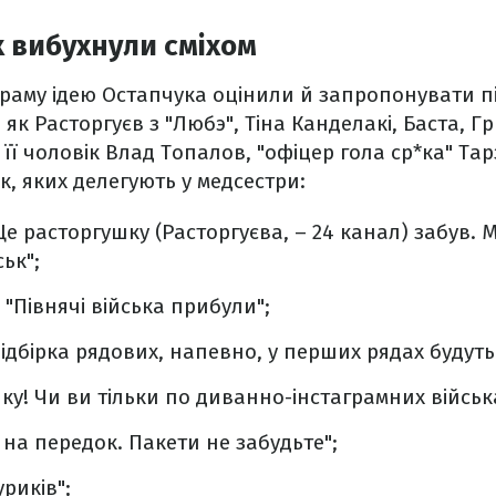
 вибухнули сміхом
граму ідею Остапчука оцінили й запропонувати п
к Расторгуєв з "Любэ", Тіна Канделакі, Баста, Гр
 її чоловік Влад Топалов, "офіцер гола ср*ка" Та
к, яких делегують у медсестри:
е расторгушку (Расторгуєва, – 24 канал) забув.
ьк";
"Півнячі війська прибули";
підбірка рядових, напевно, у перших рядах будуть
ку! Чи ви тільки по диванно-інстаграмних військ
 на передок. Пакети не забудьте";
уриків";