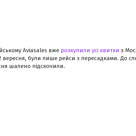
ійському Aviasales вже
розкупили усі квитки
з Мос
22 вересня, були лише рейси з пересадками. До сл
сня шалено підскочили.