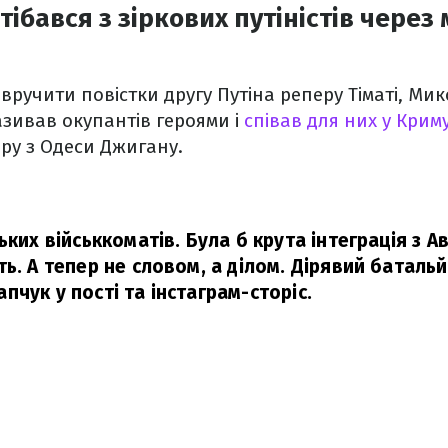
ібався з зіркових путіністів через 
ручити повістки другу Путіна реперу Тіматі, Мико
азивав окупантів героями і
співав для них у Крим
ру з Одеси Джигану.
ьких військкоматів. Була б крута інтеграція з Ав
ь. А тепер не словом, а ділом. Дірявий батальй
пчук у пості та інстаграм-сторіс.