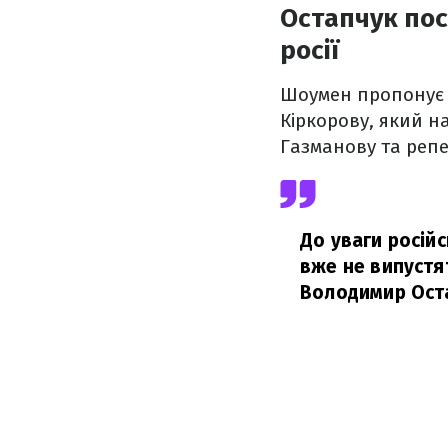
Остапчук пост
росії
Шоумен пропонує в
Кіркорову, який н
Газманову та репе
До уваги російс
вже не випустят
Володимир Оста