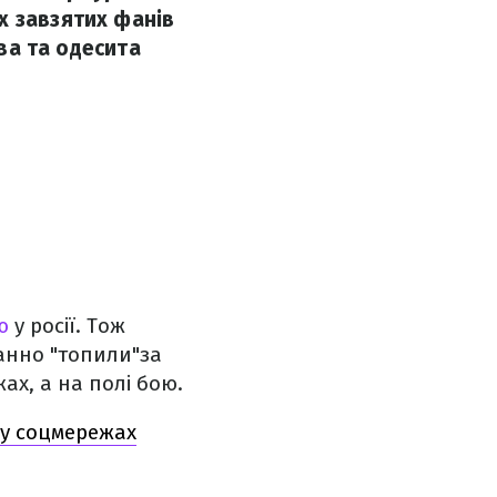
х завзятих фанів
ова та одесита
ю
у росії. Тож
ранно "топили"за
ах, а на полі бою.
и у соцмережах