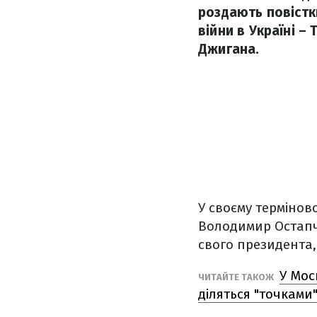
роздають повістк
війни в Україні –
Джигана.
У своєму термінов
Володимир Остапчу
свого президента,
У Мос
ЧИТАЙТЕ ТАКОЖ
діляться "точками