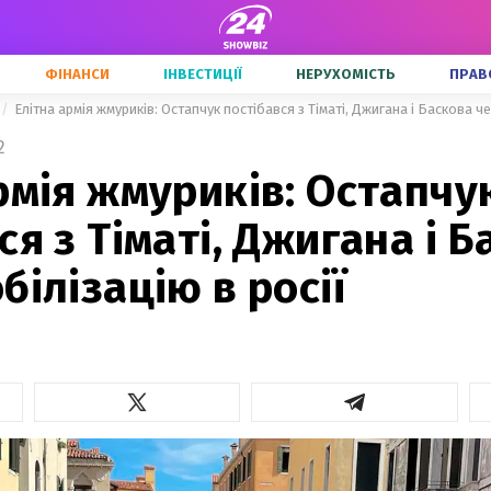
ФІНАНСИ
ІНВЕСТИЦІЇ
НЕРУХОМІСТЬ
ПРАВ
Елітна армія жмуриків: Остапчук постібався з Тіматі, Джигана і Баскова че
2
рмія жмуриків: Остапчу
ся з Тіматі, Джигана і 
білізацію в росії