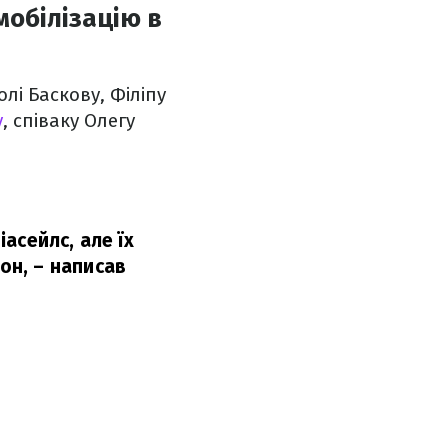
мобілізацію в
лі Баскову, Філіпу
у
, співаку Олегу
іасейлс, але їх
он,
– написав