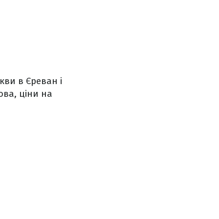
кви в Єреван і
ова, ціни на