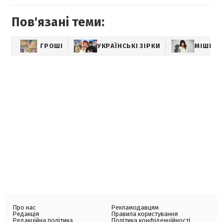
Пов'язані теми:
ГРОШІ
УКРАЇНСЬКІ ЗІРКИ
МІШЕЛЬ
Про нас
Рекламодавцям
Редакція
Правила користування
Редакційна політика
Політика конфіденційності