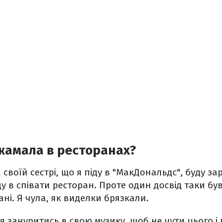
жамала в ресторанах?
 своїй сестрі, що я піду в "МакДональдс", буду за
ду в співати ресторан. Проте один досвід таки був
ні. Я чула, як виделки брязкали.
ся зануритись в свою музику, щоб не чути цього і