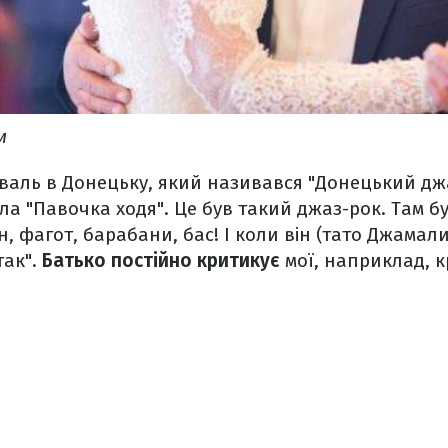
м
валь в Донецьку, який називався "Донецький джа
вала "Павочка ходя". Це був такий джаз-рок. Там бу
 фагот, барабани, бас! І коли він (тато Джамали,
так".
Батько постійно критикує
мої, наприклад, к