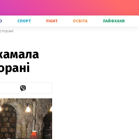
О
СПОРТ
FIGHT
ОСВІТА
ЛАЙФХАКИ
есторані
Джамала
орані