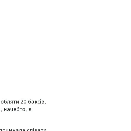
робляти 20 баксів,
, начебто, в
 починала співати