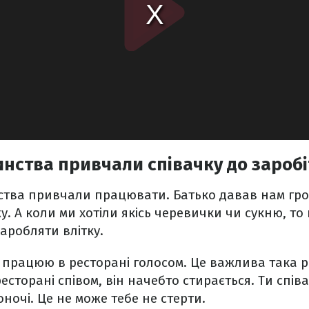
инства привчали співачку до заробі
нства привчали працювати. Батько давав нам гро
у. А коли ми хотіли якісь черевички чи сукню, то
аробляти влітку.
е працюю в ресторані голосом. Це важлива така р
есторані співом, він начебто стирається. Ти співа
ночі. Це не може тебе не стерти.