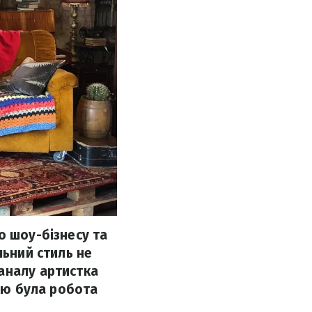
о шоу-бізнесу та
льний стиль не
аналу артистка
кою була робота