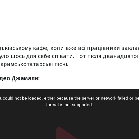
атьківському кафе, коли вже всі працівники заклад
ло шось для себе співати. І от після дванадцятої
 кримськотатарські пісні.
ідео Джамали: