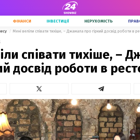
ФІНАНСИ
ІНВЕСТИЦІЇ
НЕРУХОМІСТЬ
ПРАВ
несу
Мені веліли співати тихіше, – Джамала про гіркий досвід роботи в р
3
іли співати тихіше, – 
ий досвід роботи в рест