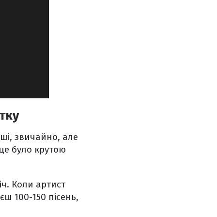
тку
ші, звичайно, але
 це було крутою
іч. Коли артист
єш 100-150 пісень,