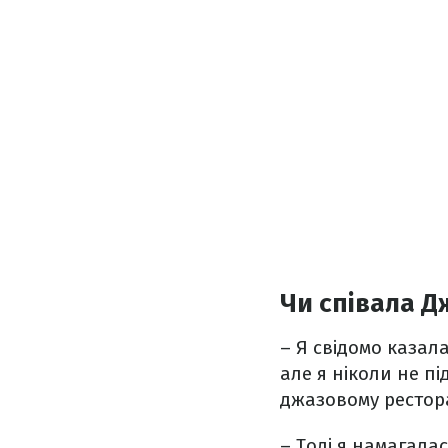
Чи співала Д
– Я свідомо казала
але я ніколи не пі
джазовому рестора
– Тоді я намагала