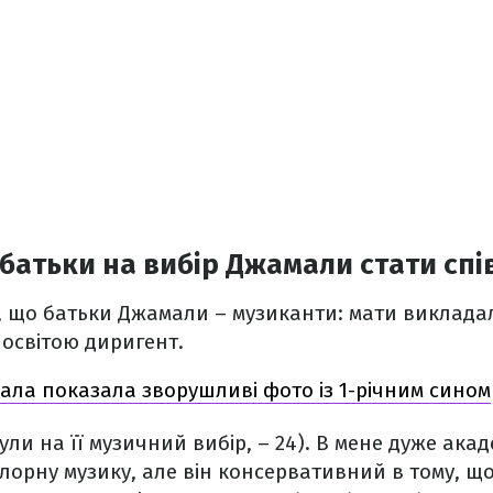
батьки на вибір Джамали стати сп
, що батьки Джамали – музиканти: мати викладал
 освітою диригент.
ала показала зворушливі фото із 1-річним сином
ли на її музичний вибір, – 24). В мене дуже акад
лорну музику, але він консервативний в тому, щ