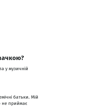
івачкою?
а у музичній
емічні батьки. Мій
о не приймає