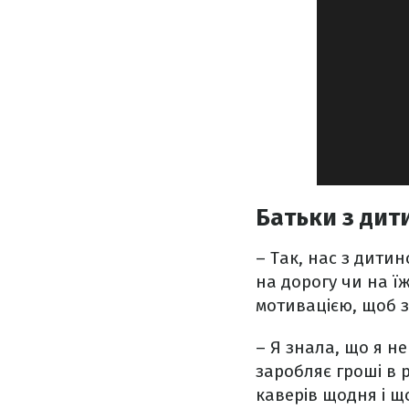
Батьки з дит
– Так, нас з дити
на дорогу чи на їж
мотивацією, щоб з
– Я знала, що я н
заробляє гроші в р
каверів щодня і що