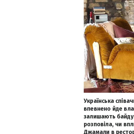
Українська співа
впевнено йде влас
залишають байдуж
розповіла, чи впл
Джамали в рестор