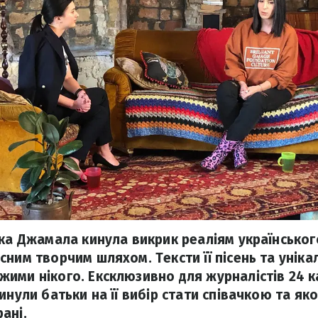
чка Джамала кинула викрик реаліям українськог
ним творчим шляхом. Тексти її пісень та уніка
ими нікого. Ексклюзивно для журналістів 24 к
инули батьки на її вибір стати співачкою та я
ані.