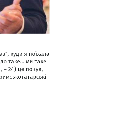
з", куди я поїхала
ло таке... ми таке
 – 24) це почув,
римськотатарські