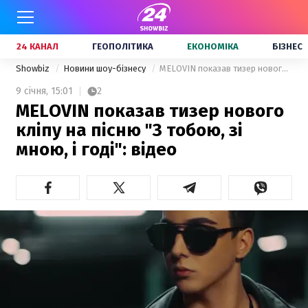
24 КАНАЛ
ГЕОПОЛІТИКА
ЕКОНОМІКА
БІЗНЕС
Showbiz
Новини шоу-бізнесу
MELOVIN показав тизер нового кліпу на пісню "З тобою, зі мною, і годі": відео
9 січня,
15:01
2
MELOVIN показав тизер нового
кліпу на пісню "З тобою, зі
мною, і годі": відео