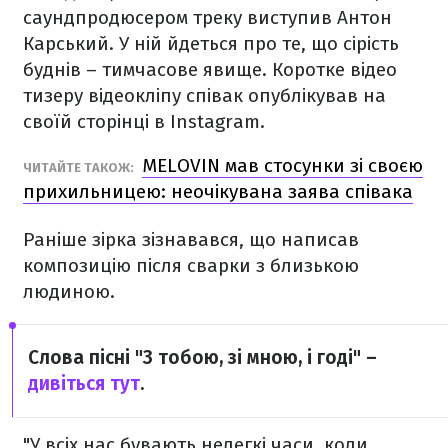
саундпродюсером треку виступив Антон
Карський. У ній йдеться про те, що сірість
буднів – тимчасове явище. Коротке відео
тизеру відеокліпу співак опублікував на
своїй сторінці в Instagram.
MELOVIN мав стосунки зі своєю
ЧИТАЙТЕ ТАКОЖ:
прихильницею: неочікувана заява співака
Раніше зірка зізнавався, що написав
композицію після сварки з близькою
людиною.
Слова пісні "З тобою, зі мною, і годі" –
дивіться тут
.
"У всіх нас бувають нелегкі часи, коли