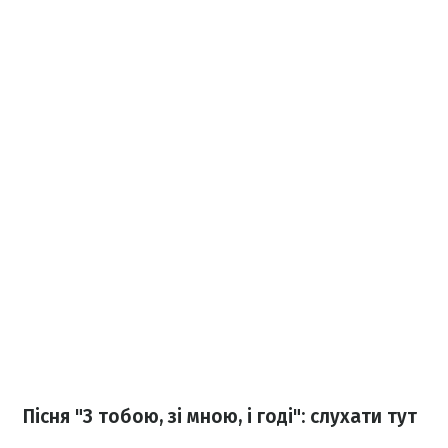
Пісня "З тобою, зі мною, і годі": слухати тут