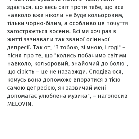
здається, що весь світ проти тебе, що все
навколо вже ніколи не буде кольоровим,
тільки чорно-білим, а особливо це почуття
загострюється восени. Всі ми хоч раз в
житті зазнавали так званої осінньої
депресії. Так от, "З тобою, зі мною, і годі" –
пісня про те, що "колись побачимо світ ми
навколо, кольоровий, знайомий до болю",
що сірість – це не назавжди. Сподіваюся,
комусь вона допоможе впоратися з тією
самою депресією, як зазвичай мені
допомагає улюблена музика", – наголосив
MELOVIN.