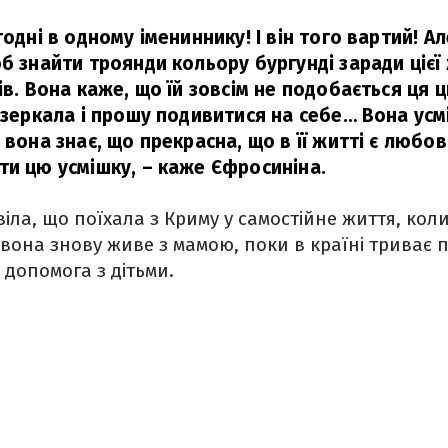
годні в одному імениннику! І він того вартий! А
б знайти троянди кольору бургунді заради цієї 
ів. Вона каже, що їй зовсім не подобається ця 
дзеркала і прошу подивитися на себе… Вона усм
 вона знає, що прекрасна, що в її житті є любо
ти цю усмішку,
– каже Єфросиніна.
ла, що поїхала з Криму у самостійне життя, коли 
в вона знову живе з мамою, поки в країні трива
а допомога з дітьми.