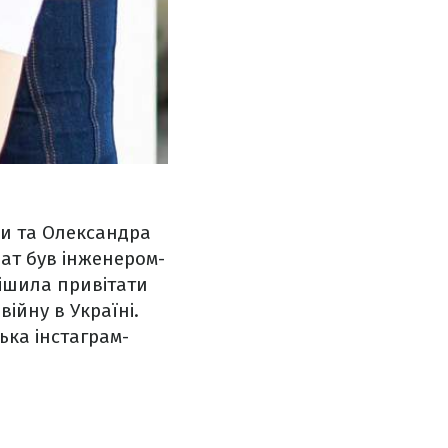
ли та Олександра
чат був інженером-
рішила привітати
війну в Україні.
ька інстаграм-