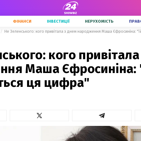
ФІНАНСИ
ІНВЕСТИЦІЇ
НЕРУХОМІСТЬ
ПРАВ
Не Зеленського: кого привітала з днем народження Маша Єфросиніна: "Ї
ського: кого привітала
ння Маша Єфросиніна: "
ться ця цифра"