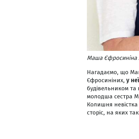
Маша Єфросиніна 
Нагадаємо, що Маш
Єфросиніних,
у не
будівельником та 
молодша сестра М
Колишня невістка 
сторіс, на яких та