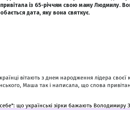
привітала із 65-річчям свою маму Людмилу. Вон
обається дата, яку вона святкує.
 українці вітають з днем народження лідера своєї 
ського, Маша так і написала, що слова привіта
себе": що українські зірки бажають Володимиру 