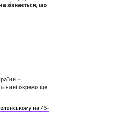
а зізнається, що
країни –
нь нині окремо ще
Зеленському на 45-