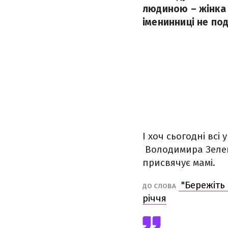
людиною – жінка 
іменинниці не под
І хоч сьогодні всі
Володимира Зелен
присвячує мамі.
"Бережіть 
ДО СЛОВА
річчя