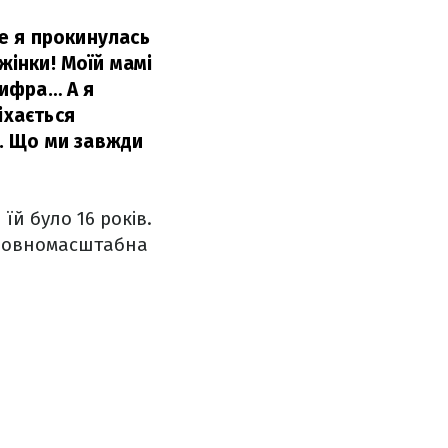
ле я прокинулась
жінки! Моїй мамі
цифра… А я
іхається
в. Що ми завжди
їй було 16 років.
є повномасштабна