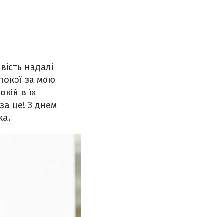
вість надалі
покої за мою
кій в їх
за це! З днем
ка.