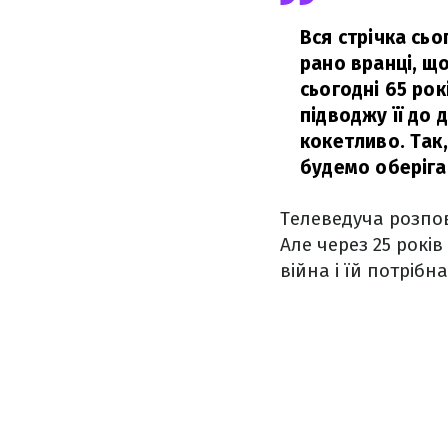
Вся стрічка сьо
рано вранці, що
сьогодні 65 рок
підводжу її до 
кокетливо. Так,
будемо оберіга
Телеведуча розпові
Але через 25 рокі
війна і їй потрібн