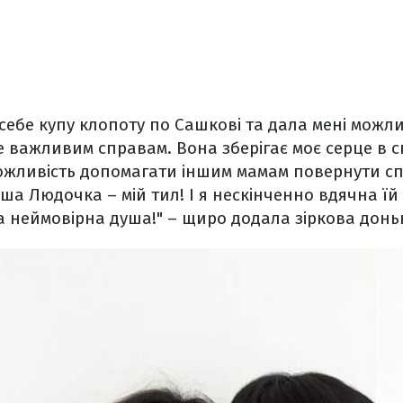
себе купу клопоту по Сашкові та дала мені можли
 важливим справам. Вона зберігає моє серце в с
ожливість допомагати іншим мамам повернути спо
ша Людочка – мій тил! І я нескінченно вдячна їй 
 неймовірна душа!" – щиро додала зіркова донь