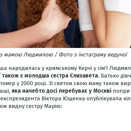
з мамою Людмилою / Фото з інстаграму ведучої
а народилась у кримському Керчі у сім'ї Людми
ї також є молодша сестра Єлизавета
. Батько дів
помер у 2000 році. Зі святом свою маму також ви
аші,
яка начебто досі перебуває у Москві
попри 
експрезидента Віктора Ющенка опублікувала кіл
кож видну сестру Марію: