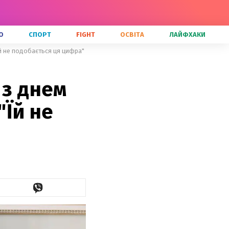
О
СПОРТ
FIGHT
ОСВІТА
ЛАЙФХАКИ
й не подобається ця цифра"
 з днем
Їй не