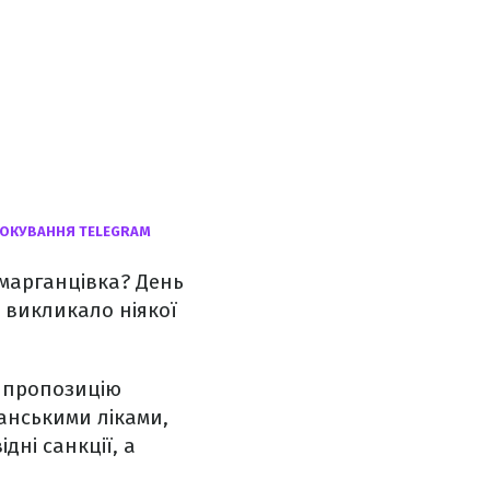
БЛОКУВАННЯ TELEGRAM
, марганцівка? День
 викликало ніякої
 пропозицію
анськими ліками,
ні санкції, а