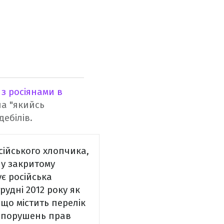
з росіянами в
ла "якийсь
ебілів.
сійського хлопчика,
у закритому
ує російська
рудні 2012 року як
 що містить перелік
і порушень прав