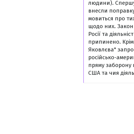
людини).
Спершу
внесли поправку,
мовиться про ти
щодо них. Закон
Росії та діяльні
припинено.
Крім
Яковлєва" запро
російсько-амери
пряму заборону н
США та чия діяль