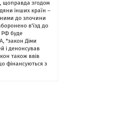
, щоправда згодом
адяни інших країн –
етними до злочини
аборонено в'їзд до
ї РФ буде
А, "закон Діми
ей і денонсував
кон також ввів
 що фінансуються з