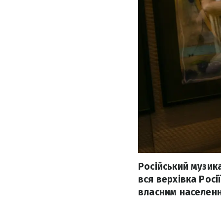
Російський музик
вся верхівка Росі
власним населенн