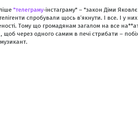
еліше
"телеграму
-інстаграму" – "закон Діми Яковлє
елігенти спробували щось в’якнути. І все. І у них
ності. Тому що громадянам загалом на все на**а
 щоб через одного самим в печі стрибати – поб
 музикант.