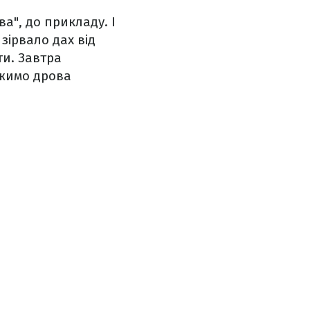
ва", до прикладу. І
 зірвало дах від
ти. Завтра
іжимо дрова