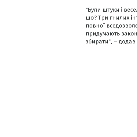
"Були штуки і вес
що? Три гнилих інт
повної вседозволе
придумають закон,
збирати", – додав