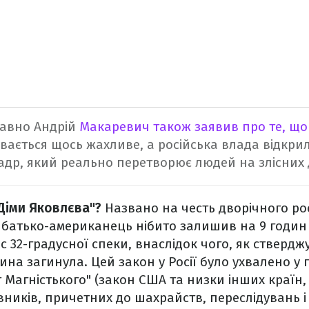
авно Андрій
Макаревич також заявив про те, що 
вається щось жахливе, а російська влада відкри
адр, який реально перетворює людей на злісних д
Діми Яковлєва"?
Названо на честь дворічного ро
батько-американець нібито залишив на 9 годин 
ас 32-градусної спеки, внаслідок чого, як ствердж
на загинула. Цей закон у Росії було ухвалено у г
т Магністького" (закон США та низки інших країн,
вників, причетних до шахрайств, переслідувань 