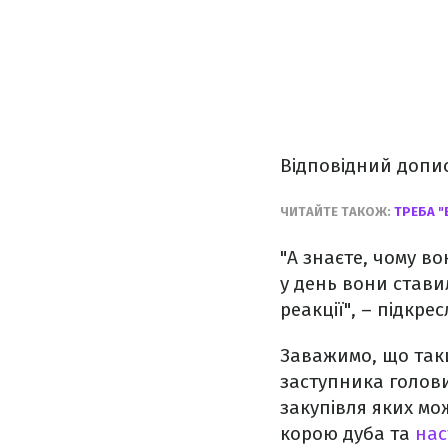
Відповідний допис 
ЧИТАЙТЕ ТАКОЖ:
ТРЕБА "
"А знаєте, чому во
у день вони стави
реакції", – підкре
Заважимо, що так
заступника голови
закупівля яких мо
корою дуба та
нас