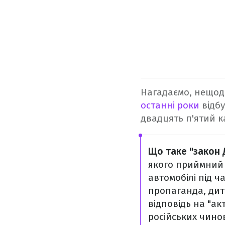
Нагадаємо, нещод
останні роки
відбу
двадцять п'ятий к
Що таке "закон 
якого приймний 
автомобілі під ч
пропаганда, дити
відповідь на "ак
російських чино