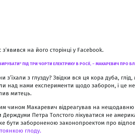
з’явився на його сторінці у Facebook.
ВИРУБАТИ" ПІД ТРИ ЧОРТИ ЕЛЕКТРИКУ В РОСІЇ, – МАКАРЕВИЧ ПРО 
ни з’їхали з глузду? Звідки вся ця кора дуба, глід
ли над нами експерименти щодо заборон, і це не
слив митець.
им чином Макаревич відреагував на нещодавню
 Держдуми Петра Толстого лікуватися не америк
же бути забороненою законопроектом про відповід
тоянкою глоду.