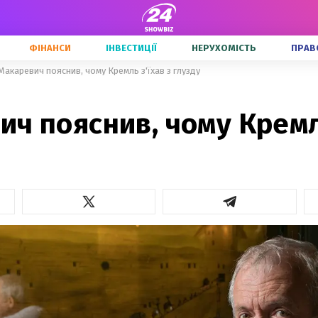
ФІНАНСИ
ІНВЕСТИЦІЇ
НЕРУХОМІСТЬ
ПРАВ
Макаревич пояснив, чому Кремль з'їхав з глузду
ч пояснив, чому Кремл