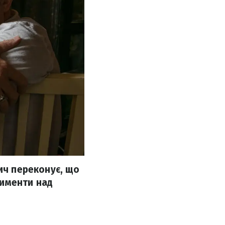
ич переконує, що
рименти над