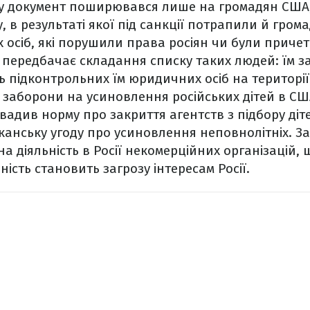
 документ поширювався лише на громадян США
 в результаті якої під санкції потрапили й гром
х осіб, які порушили права росіян чи були прич
 передбачає складання списку таких людей: їм з
сть підконтрольних їм юридичних осіб на територі
 заборони на усиновлення російських дітей в СШ
вадив норму про закриття агентств з підбору діт
канську угоду про усиновлення неповнолітніх. За
а діяльність в Росії некомерційних організацій,
ність становить загрозу інтересам Росії.