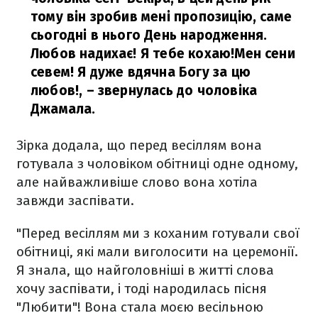
тому він зробив мені пропозицію, саме
сьогодні в нього День народження.
Любов надихає! Я тебе кохаю!Мен сени
севем! Я дуже вдячна Богу за цю
любов!,
– звернулась до чоловіка
Джамала.
Зірка додала, що перед весіллям вона
готувала з чоловіком обітниці одне одному,
але найважливіше слово вона хотіла
завжди заспівати.
"Перед весіллям ми з коханим готували свої
обітниці, які мали виголосити на церемонії.
Я знала, що найголовніші в житті слова
хочу заспівати, і тоді народилась пісня
"Любити"! Вона стала моєю весільною