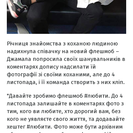
Річниця знайомства з коханою людиною
надихнула співачку на новий флешмоб –
Джамала попросила своїх шанувальників в
коментарях допису надсилати їй
фотографії зі своїми коханими, але до 4
листопада, і її команда створить з них кліп.
"Давайте зробимо флешмоб #любити. До 4
листопада залишайте в коментарях фото з
тим, кого ви любите, хто дорогий вам, без
кого не уявляєте свого життя, та додавайте
хештег #любити. Фото може бути архівним