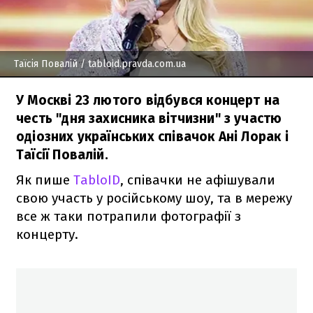
Таїсія Повалій
/ tabloid.pravda.com.ua
У Москві 23 лютого відбувся концерт на
честь "дня захисника вітчизни" з участю
одіозних українських співачок Ані Лорак і
Таїсії Повалій.
Як пише
TabloID
, співачки не афішували
свою участь у російському шоу, та в мережу
все ж таки потрапили фотографії з
концерту.