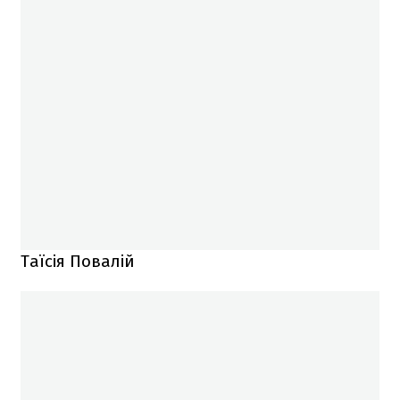
Таїсія Повалій