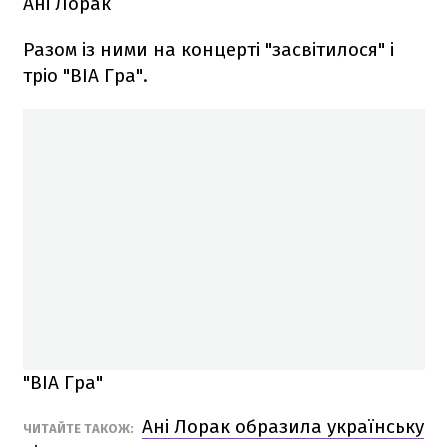
Ані Лорак
Разом із ними на концерті "засвітилося" і
тріо "ВІА Гра".
"ВІА Гра"
Ані Лорак образила українську
ЧИТАЙТЕ ТАКОЖ: