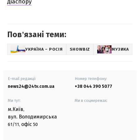
діаспору
Повʼязані теми:
УКРАЇНА – РОСІЯ
SHOWBIZ
МУЗИКА
E-mail редакції
Номер телефону:
news24@24tv.com.ua
+38 044 390 5077
Ми тут:
Ми в соцмережах:
м.Київ
,
вул. Володимирська
офіс
61/11,
50