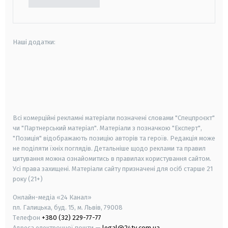
Наші додатки:
android
apple
smart tv
samsung smart tv
Всі комерційні рекламні матеріали позначені словами "Спецпроєкт"
чи "Партнерський матеріал". Матеріали з позначкою "Експерт",
"Позиція" відображають позицію авторів та героїв. Редакція може
не поділяти їхніх поглядів. Детальніше щодо реклами та правил
цитування можна ознайомитись в правилах користування сайтом.
Усі права захищені.
Матеріали сайту призначені для осіб старше
21
року (21+)
Онлайн-медіа «24 Канал»
пл. Галицька, буд. 15, м. Львів, 79008
Телефон
+380 (32) 229-77-77
Адреса електронної пошти —
legal@24tv.com.ua