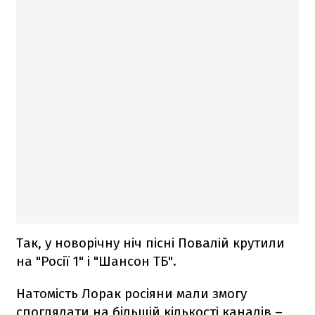
Так, у новорічну ніч пісні Повалій крутили
на "Росії 1" і "Шансон ТБ".
Натомість Лорак росіяни мали змогу
споглядати на більшій кількості каналів –