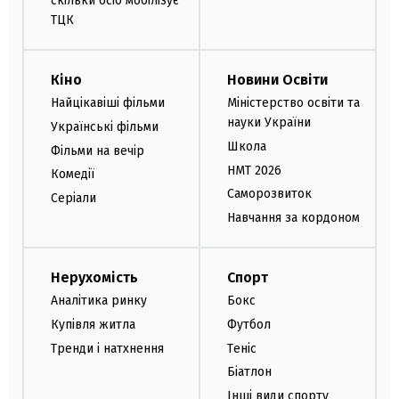
скільки осіб мобілізує
ТЦК
Кіно
Новини Освіти
Найцікавіші фільми
Міністерство освіти та
науки України
Українські фільми
Школа
Фільми на вечір
НМТ 2026
Комедії
Саморозвиток
Серіали
Навчання за кордоном
Нерухомість
Спорт
Аналітика ринку
Бокс
Купівля житла
Футбол
Тренди і натхнення
Теніс
Біатлон
Інші види спорту