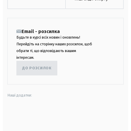
Email - розсилка
Будьте в курсі всіх новин і оновлень!
Перейдіть на сторінку наших розсилок, щоб
обрати ті, що відповідають вашим
інтересам.
ДО РОЗСИЛОК
Наші додатки:
android
apple
smart tv
samsung smart tv