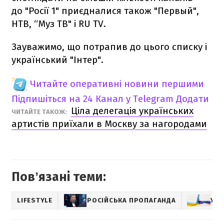
до "Росії 1" приєдналися також "Первый",
НТВ, “Муз ТВ" і RU TV.
Зауважимо, що потрапив до цього списку і
український "Інтер".
Читайте оперативні новини першими
Підпишіться на 24 Канал у Telegram
Додати
Ціла делегація українських
ЧИТАЙТЕ ТАКОЖ:
артистів приїхали в Москву за нагородами
Повʼязані теми:
LIFESTYLE
РОСІЙСЬКА ПРОПАГАНДА
УКР