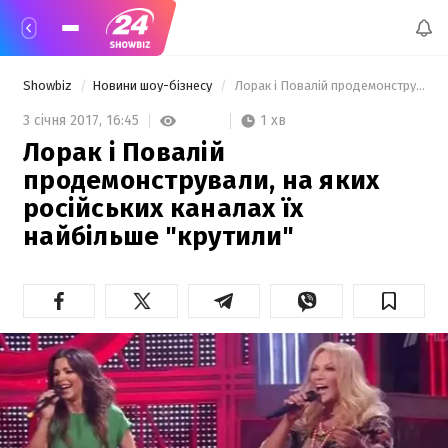
Showbiz
Новини шоу-бізнесу
 Лорак і Повалій продемонстрували, на яких російських каналах їх найбільше "крутили" 
1 хв
3 січня 2017,
16:45
Лорак і Повалій
продемонстрували, на яких
російських каналах їх
найбільше "крутили"