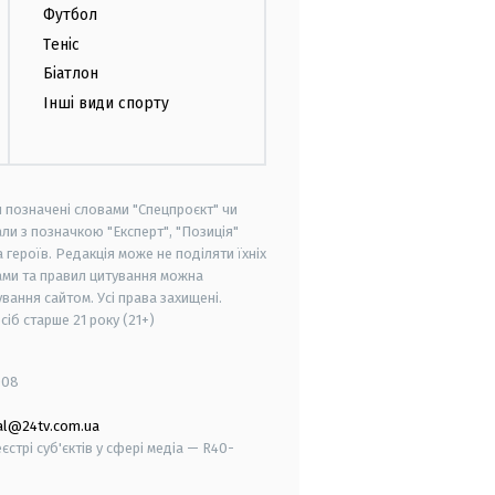
Футбол
Теніс
Біатлон
Інші види спорту
и позначені словами "Спецпроєкт" чи
ли з позначкою "Експерт", "Позиція"
героїв. Редакція може не поділяти їхніх
ами та правил цитування можна
вання сайтом. Усі права захищені.
осіб старше
21 року (21+)
008
al@24tv.com.ua
стрі суб'єктів у сфері медіа — R40-