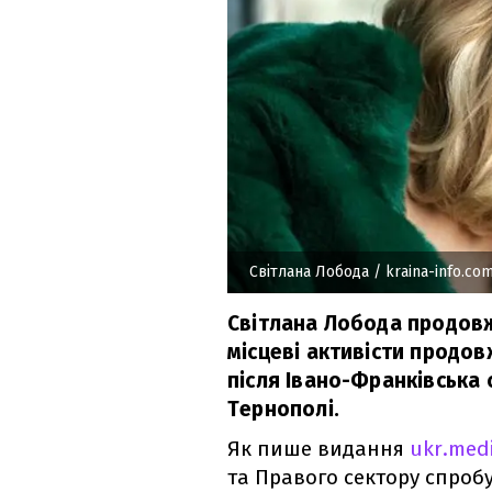
Світлана Лобода
/ kraina-info.co
Світлана Лобода продовж
місцеві активісти продов
після Івано-Франківська с
Тернополі.
Як пише видання
ukr.medi
та Правого сектору спроб