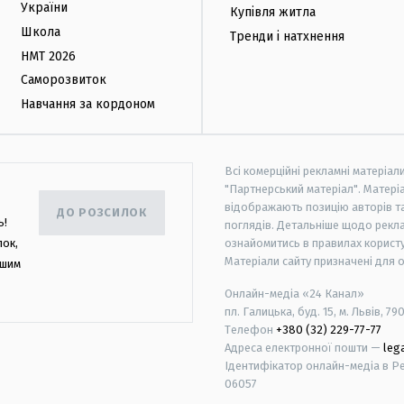
України
Купівля житла
Школа
Тренди і натхнення
НМТ 2026
Саморозвиток
Навчання за кордоном
Всі комерційні рекламні матеріал
"Партнерський матеріал". Матеріа
відображають позицію авторів та 
ДО РОЗСИЛОК
ь!
поглядів. Детальніше щодо рекл
лок,
ознайомитись в правилах користу
Матеріали сайту призначені для 
ашим
Онлайн-медіа «24 Канал»
пл. Галицька, буд. 15, м. Львів, 79
Телефон
+380 (32) 229-77-77
Адреса електронної пошти —
leg
Ідентифікатор онлайн-медіа в Реє
06057