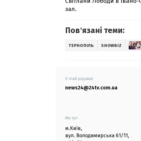
Світлани Лободи в Івано
зал.
Повʼязані теми:
ТЕРНОПІЛЬ
SHOWBIZ
E-mail редакції
news24@24tv.com.ua
Ми тут:
м.Київ
,
вул. Володимирська
61/11,