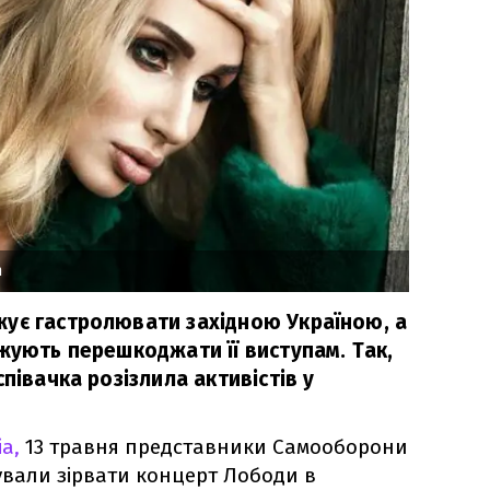
m
ує гастролювати західною Україною, а
жують перешкоджати її виступам. Так,
півачка розізлила активістів у
a,
13 травня представники Самооборони
ували зірвати концерт Лободи в