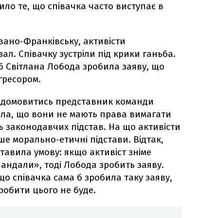
рило те, що співачка часто виступає в
Івано-Франківську, активісти
л. Співачку зустріли під крики ганьба.
 Світлана Лобода зробила заяву, що
гресором.
а домовитись представник команди
ила, що вони не мають права вимагати
ь законодавчих підстав. На що активісти
е морально-етичні підстави. Відтак,
авила умову: якщо активіст зніме
андали», тоді Лобода зробить заяву.
що співачка сама б зробила таку заяву,
 робити цього не буде.