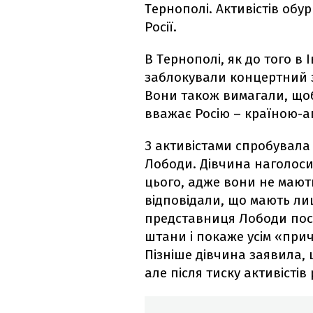
Тернополі. Активістів обу
Росії.
В Тернополі, як до того в 
заблокували концертний за
Вони також вимагали, щоб
вважає Росію – країною-а
З активістами спробувал
Лободи. Дівчина наголос
цього, адже вони не мают
відповідали, що мають лиш
представниця Лободи пост
штани і покаже усім «прич
Пізніше дівчина заявила, 
але після тиску активістів