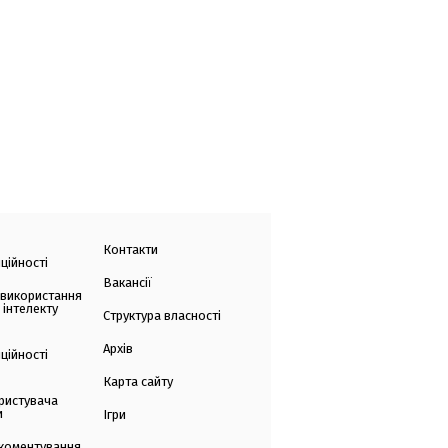
Контакти
ційності
Вакансії
 використання
 інтелекту
Структура власності
Архів
ційності
Карта сайту
ристувача
и
Ігри
коментування