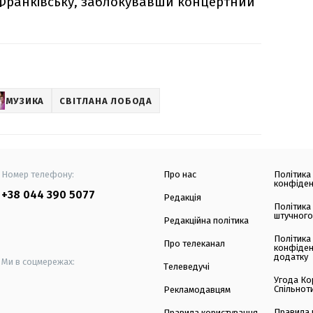
-Франківську, заблокувавши концертний
МУЗИКА
СВІТЛАНА ЛОБОДА
Номер телефону:
Про нас
Політика
конфіден
+38 044 390 5077
Редакція
Політика
штучного
Редакційна політика
Політика
Про телеканал
конфіден
додатку
Ми в соцмережах:
Телеведучі
Угода Ко
Спільнот
Рекламодавцям
Правила 
Правила користування