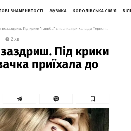
ТОВІ ЗНАМЕНИТОСТІ
МУЗИКА
КОРОЛІВСЬКА СІМ'Я
БІЛ
 Лободі не позаздриш. Під крики "ганьба" співачка приїхала до Тернополя  
2 хв
озаздриш. Під крики
вачка приїхала до