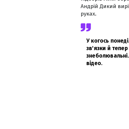
Андрій Дикий вирі
руках.
У когось понед
зв'язки й тепер
знеболювальні. 
відео.