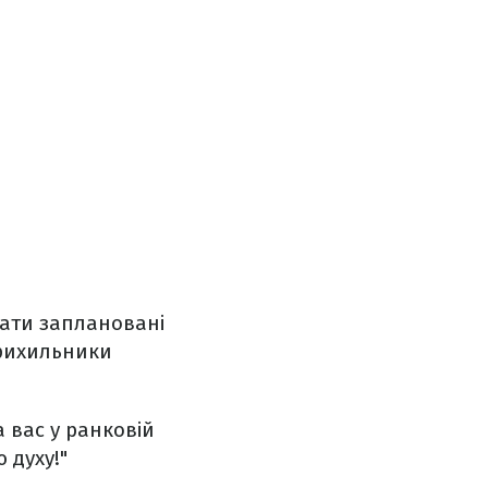
дати заплановані
прихильники
 вас у ранковій
 духу!"