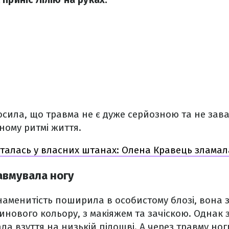
сила, що травма не є дуже серйозною та не зава
ному ритмі життя.
талась у власних штанах: Олена Кравець зламал
авмувала ногу
наменитість поширила в особистому блозі, вона 
линового кольору, з макіяжем та зачіскою. Однак 
ала взуття на низькій підошві. А через травму ног