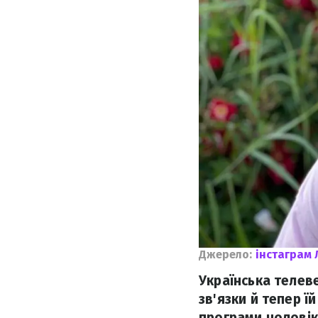
Джерело:
інстаграм 
Українська телев
зв'язки й тепер ї
програми чоловік 