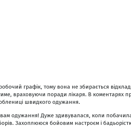
 робочий графік, тому вона не збирається відкла
име, враховуючи поради лікаря. В коментарях 
юблениці швидкого одужання.
о вам одужання! Дуже здивувалася, коли побачила
борів. Захоплююся бойовим настроєм і бадьорістю