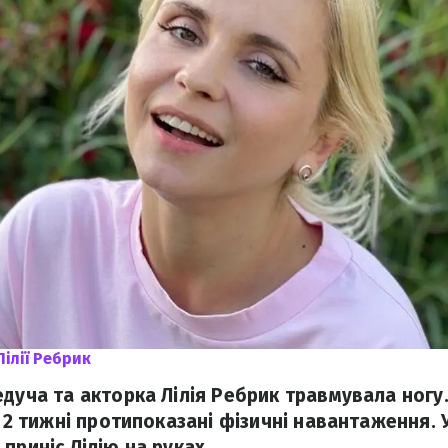
Лілії Ребрик
едуча та акторка Лілія Ребрик травмувала ногу
й 2 тижні протипоказані фізичні навантаження. 
приніс Лілію на руках.