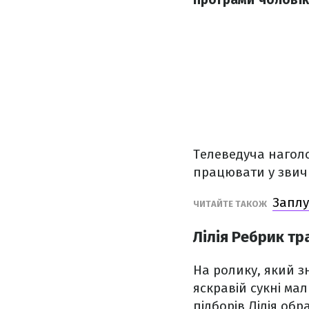
Телеведуча наголо
працювати у звич
Заплу
ЧИТАЙТЕ ТАКОЖ
Лілія Ребрик тр
На ролику, який з
яскравій сукні ма
підборів Лілія обр