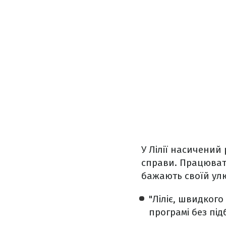
У Лілії насичений
справи. Працюват
бажають своїй ул
"Ліліє, швидког
програмі без під