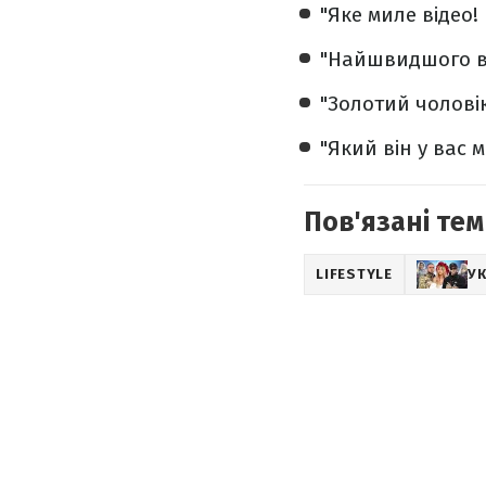
"Яке миле відео
"Найшвидшого ва
"Золотий чоловік
"Який він у вас 
Пов'язані тем
LIFESTYLE
УК