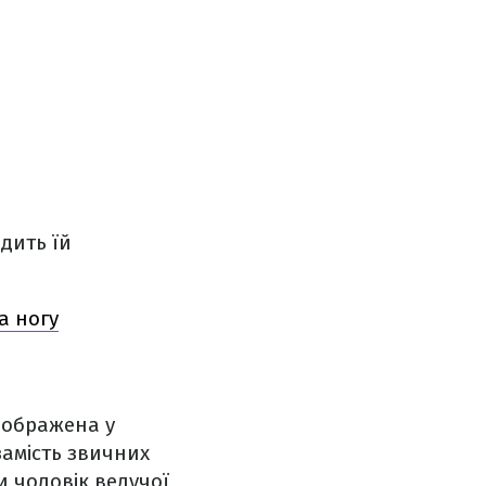
дить їй
а ногу
зображена у
замість звичних
и чоловік ведучої