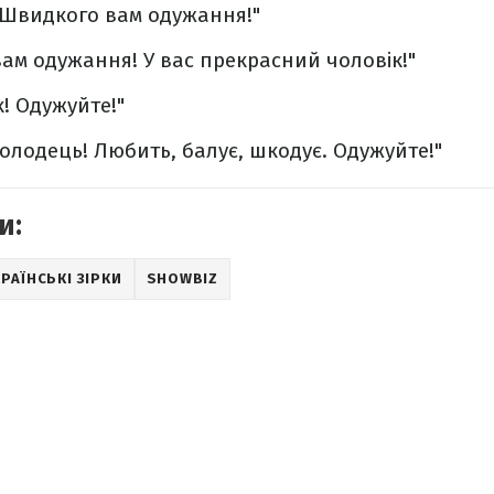
! Швидкого вам одужання!"
м одужання! У вас прекрасний чоловік!"
! Одужуйте!"
молодець! Любить, балує, шкодує. Одужуйте!"
и:
РАЇНСЬКІ ЗІРКИ
SHOWBIZ