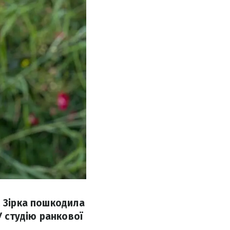
. Зірка пошкодила
У студію ранкової