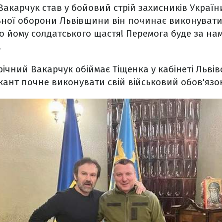
акарчук став у бойовий стрій захисників України!
ьної оборони Львівщини він починає виконувати
о йому солдатського щастя! Перемога буде за нами
.
ічний Вакарчук обіймає Тіщенка у кабінеті Львівс
кант почне виконувати свій військовий обов'язо