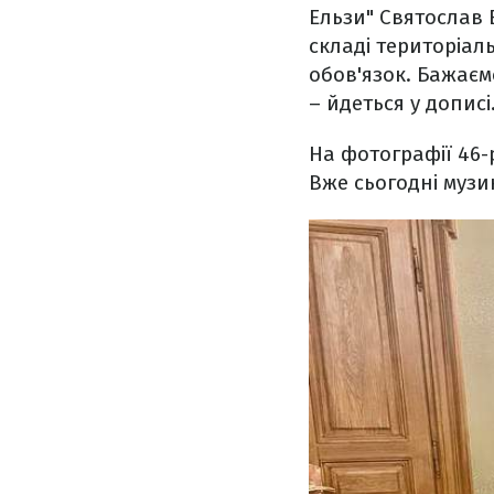
Ельзи" Святослав В
складі територіал
обов'язок. Бажаєм
– йдеться у дописі
На фотографії 46-р
Вже сьогодні музи