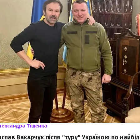
лександра Тіщенка
слав Вакарчук після "туру" Україною по найбі