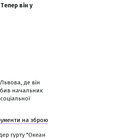
 Тепер він у
Львова, де він
робив начальник
 соціальної
трументи на зброю
дер гурту "Океан