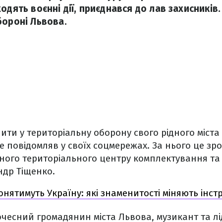
одять воєнні дії, приєднався до лав захисників.
бороні Львова.
ити у територіальну оборону свого рідного міста 
не повідомляв у своїх соцмережах. За нього це з
ного територіального центру комплектування та
ндр Тіщенко.
нятимуть Україну: які знаменитості міняють інс
очесний громадянин міста Львова, музикант та лі