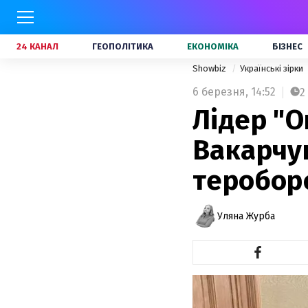
24 КАНАЛ
ГЕОПОЛІТИКА
ЕКОНОМІКА
БІЗНЕС
Showbiz
Українські зірки
6 березня,
14:52
2
Лідер "О
Вакарчук
теробор
Уляна Журба