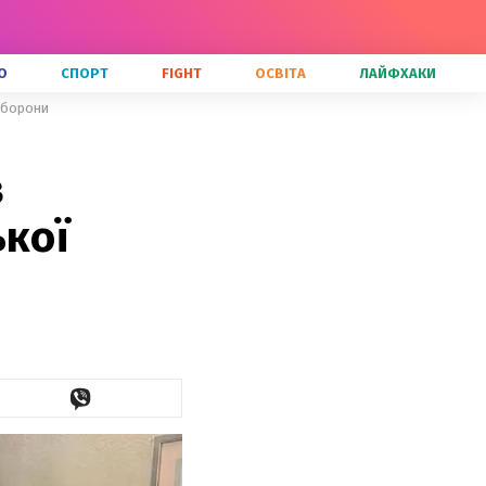
О
СПОРТ
FIGHT
ОСВІТА
ЛАЙФХАКИ
роборони
в
ької