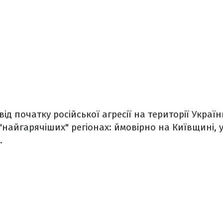
ід початку російської агресії на території Украї
"найгарячіших" регіонах: ймовірно на Київщині, у
і.