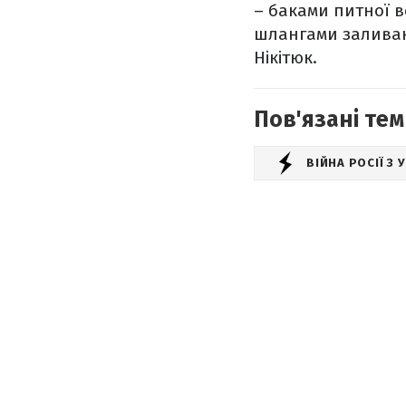
– баками питної в
шлангами заливают
Нікітюк.
Пов'язані тем
ВІЙНА РОСІЇ З