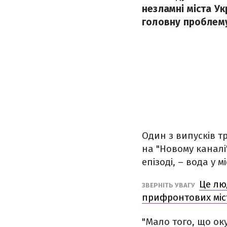
незламні міста У
головну проблему,
Один з випусків т
на "Новому каналі
епізоді, – вода у мі
Це лю
ЗВЕРНІТЬ УВАГУ
прифронтових міс
"Мало того, що ок