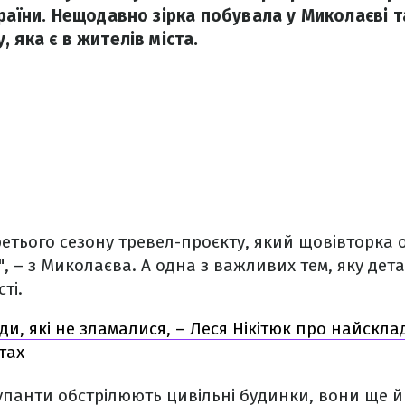
країни. Нещодавно зірка побувала у Миколаєві т
 яка є в жителів міста.
ретього сезону тревел-проєкту, який щовівторка 
", – з Миколаєва. А одна з важливих тем, яку де
сті.
ди, які не зламалися, – Леся Нікітюк про найскла
тах
упанти обстрілюють цивільні будинки, вони ще 