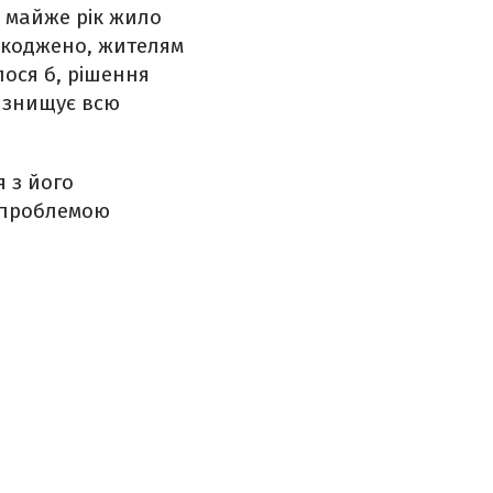
о майже рік жило
ошкоджено, жителям
ося б, рішення
о знищує всю
 з його
 проблемою