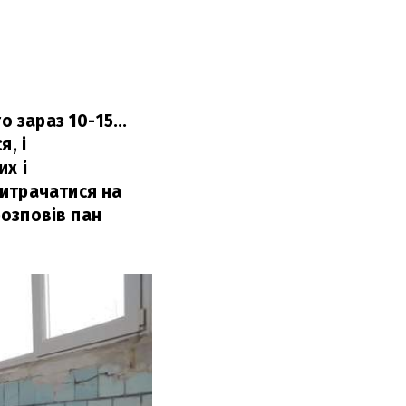
 зараз 10-15...
, і
х і
витрачатися на
озповів пан