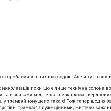
аєві проблеми й з питною водою. Але й тут люди 
х миколаївців поки що є лише технічна солона во
 та візочками ходять до спеціальних свердловин
віть у трамвайному депо така є! Тож тепер щодня 
і "рятівні трамваї" з дуже цінними, життєво важ