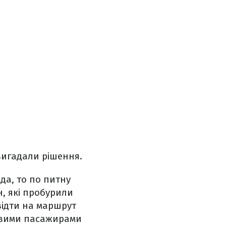
вигадали рішення.
да, то по питну
, які пробурили
звідти на маршрут
ливими пасажирами