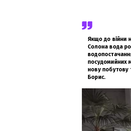
Якщо до війни н
Солона вода роз
водопостачання
посудомийних м
нову побутову т
Борис.