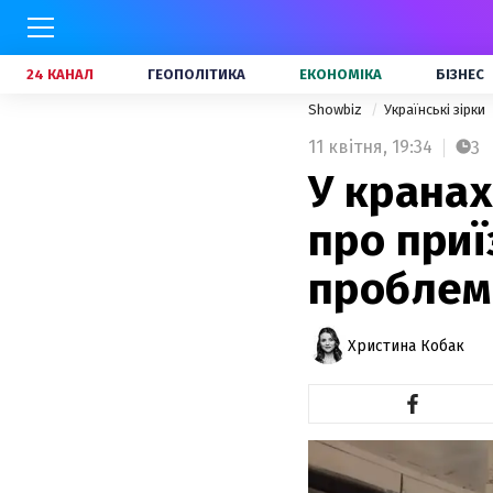
24 КАНАЛ
ГЕОПОЛІТИКА
ЕКОНОМІКА
БІЗНЕС
Showbiz
Українські зірки
11 квітня,
19:34
3
У кранах
про приї
проблем
Христина Кобак