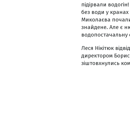
підірвали водогін!
без води у кранах 
Миколаєва почали
знайдене. Але є н
водопостачальну си
Леся Нікітюк відв
директором Борис
зіштовхнулись ко