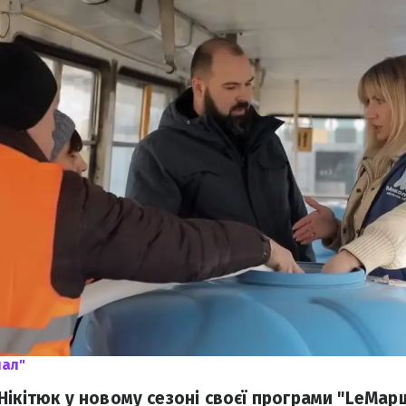
нал"
Нікітюк у новому сезоні своєї програми "LeМар