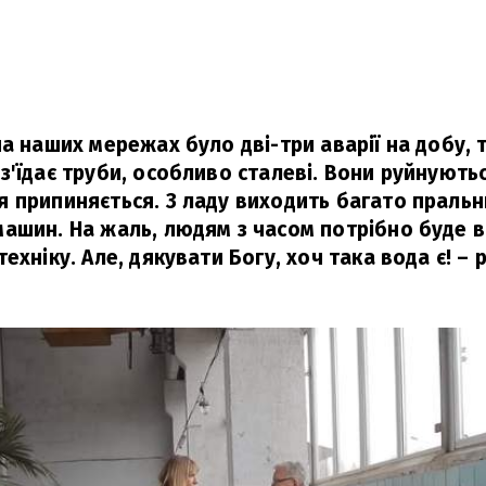
а наших мережах було дві-три аварії на добу, то
'їдає труби, особливо сталеві. Вони руйнуються
 припиняється. З ладу виходить багато пральни
ашин. На жаль, людям з часом потрібно буде 
ехніку. Але, дякувати Богу, хоч така вода є!
– р