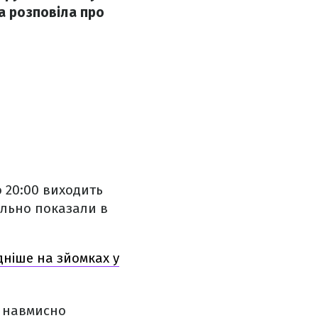
а розповіла про
о 20:00 виходить
тально показали в
дніше на зйомках у
й навмисно