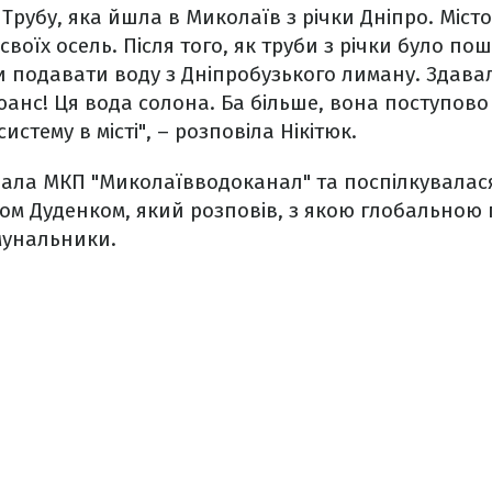
 Трубу, яка йшла в Миколаїв з річки Дніпро. Міст
своїх осель. Після того, як труби з річки було п
 подавати воду з Дніпробузького лиману. Здавал
юанс! Ця вода солона. Ба більше, вона поступов
стему в місті", – розповіла Нікітюк.
ідала МКП "Миколаївводоканал" та поспілкувалася
ом Дуденком, який розповів, з якою глобальною
мунальники.