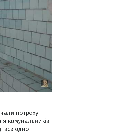
очали потроху
для комунальників
ці все одно