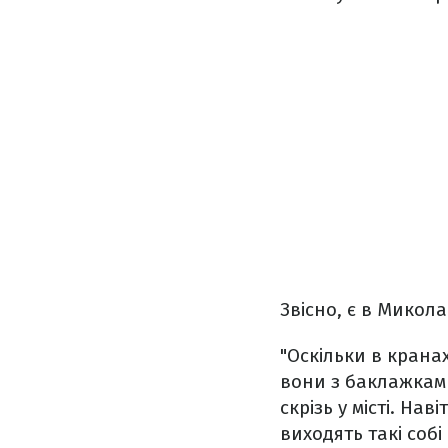
Звісно, є в Микол
"Оскільки в крана
вони з баклажками
скрізь у місті. На
виходять такі соб