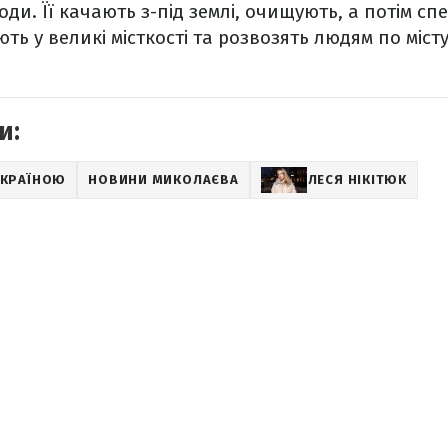
оди. Її качають з-під землі, очищують, а потім с
ь у великі місткості та розвозять людям по місту
и:
 УКРАЇНОЮ
НОВИНИ МИКОЛАЄВА
ЛЕСЯ НІКІТЮК