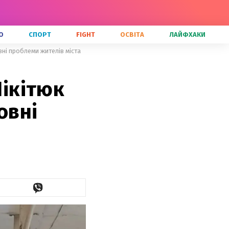
О
СПОРТ
FIGHT
ОСВІТА
ЛАЙФХАКИ
вні проблеми жителів міста
Нікітюк
овні