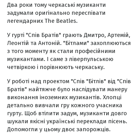
Два роки тому черкаські музиканти
задумали оригінально переспівати
легендарних The Beatles.
У гурті "Спів Братів" грають Дмитро, Артемій,
Леонтій та Антоній. "Бітлами" захоплюються
з того моменту як стали професійними
музикантами. І саме з ліверпульською
четвіркою і порівнюють черкаську.
У роботі над проектом "Спів "Бітлів" від "Спів
Братів" найтяжче було наслідувати манеру
виконання іноземних музикантів. Хлопці
детально вивчали гру кожного учасника
гурту. Щоб втілити задум, музиканти довго
шукали якісні українські переклади пісень.
Допомогли у цьому двоє запорожців.