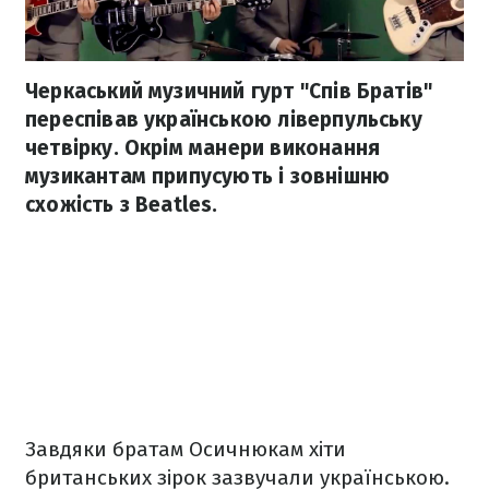
Черкаський музичний гурт "Спів Братів"
переспівав українською ліверпульську
четвірку. Окрім манери виконання
музикантам припусують і зовнішню
схожість з Beatles.
Завдяки братам Осичнюкам хіти
британських зірок зазвучали українською.