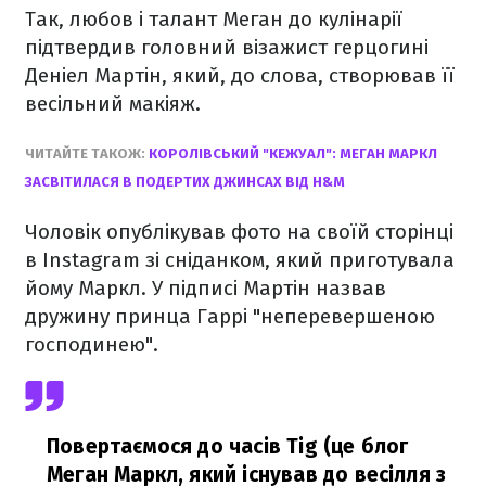
Так, любов і талант Меган до кулінарії
підтвердив головний візажист герцогині
Деніел Мартін, який, до слова, створював її
весільний макіяж.
ЧИТАЙТЕ ТАКОЖ:
КОРОЛІВСЬКИЙ "КЕЖУАЛ": МЕГАН МАРКЛ
ЗАСВІТИЛАСЯ В ПОДЕРТИХ ДЖИНСАХ ВІД H&M
Чоловік опублікував фото на своїй сторінці
в Instagram зі сніданком, який приготувала
йому Маркл. У підписі Мартін назвав
дружину принца Гаррі "неперевершеною
господинею".
Повертаємося до часів Tig (це блог
Меган Маркл, який існував до весілля з