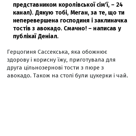
представником королівської сім'ї, – 24
канал). Дякую тобі, Меган, за те, що ти
неперевершена господиня і заклиначка
тостів з авокадо. Смачно!
– написав у
публікаї Деніал.
Герцогиня Сассекська, яка обожнює
здорову і корисну їжу, приготувала для
друга цільнозернові тости з пюре з
авокадо. Також на столі були цукерки і чай.