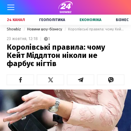
24 КАНАЛ
ГЕОПОЛІТИКА
ЕКОНОМІКА
БІЗНЕС
Showbiz
Новини шоу-бізнесу
Королівські правила: чому Кейт Міддлтон ніколи не фарбує нігтів
23 жовтня,
12:18
1
Королівські правила: чому
Кейт Міддлтон ніколи не
фарбує нігтів