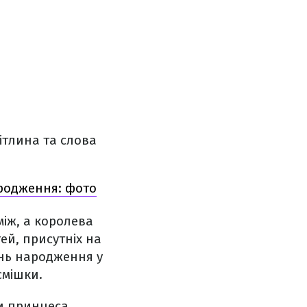
ітлина та слова
ародження: фото
між, а королева
ей, присутніх на
день народження у
смішки.
ли принцеса