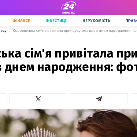
ФІНАНСИ
ІНВЕСТИЦІЇ
НЕРУХОМІСТЬ
ПРАВ
несу
Королівська сім'я привітала принцесу Беатріс з днем народження: 
ька сім'я привітала пр
з днем народження: фо