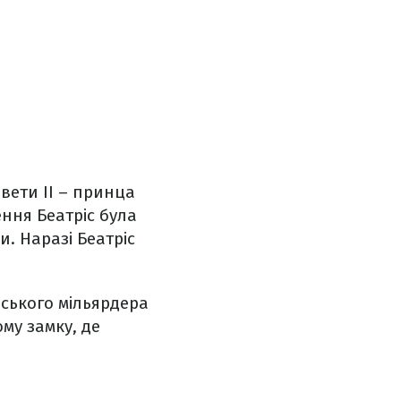
вети ІІ – принца
ння Беатріс була
и. Наразі Беатріс
йського мільярдера
му замку, де