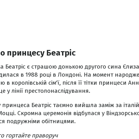
о принцесу Беатріс
 Беатріс є страшою донькою другого сина Єлиза
илася в 1988 році в Лондоні. На момент народже
 королівській сім'ї, після її тітки принцеси Анн
це у лінії престолонаслідування.
у принцеса Беатріс таємно вийшла заміж за італі
оцці. Скромна церемонія відбулася у Віндзорсько
ся подружніми обітницями.
о гортайте праворуч