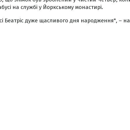
бусі на службі у Йоркському монастирі.
і Беатріс дуже щасливого дня народження", – н