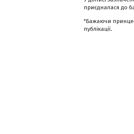
приєдналася до ба
"Бажаючи принцес
публікації.