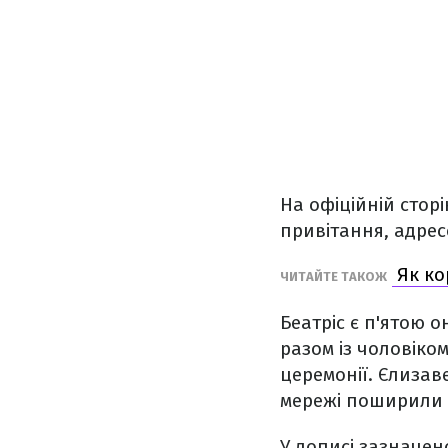
На офіційній стор
привітання, адрес
Як ко
ЧИТАЙТЕ ТАКОЖ
Беатріс є п'ятою 
разом із чоловіко
церемонії. Єлизаве
мережі поширили ї
У дописі зазначен