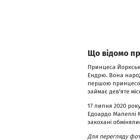
Що відомо пр
Принцеса Йоркська
Ендрю. Вона народ
першою принцесою в
займає дев'яте міс
17 липня 2020 рок
Едоардо Мапеллі М
закохані обміняли
Для перегляду фот