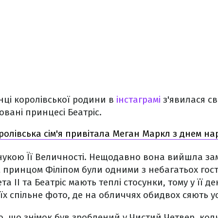
інці королівської родини в
інстаграмі
з'явилася св
овані принцесі Беатріс.
ролівська сім'я привітала Меган Маркл з днем н
онукою Її Величності. Нещодавно вона вийшла за
м принцом Філіпом були одними з небагатьох гост
та ІІ та Беатріс мають теплі стосунки, тому у її 
х спільне фото, де на обличчях обидвох сяють у
о, що знімок був зроблений у Чистий Четвер, ко