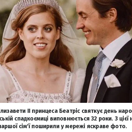
лизавети ІІ принцеса Беатріс святкує день наро
ській спадкоємиці виповнюється 32 роки. З цієї
аршої сім'ї поширили у мережі яскраве фото.