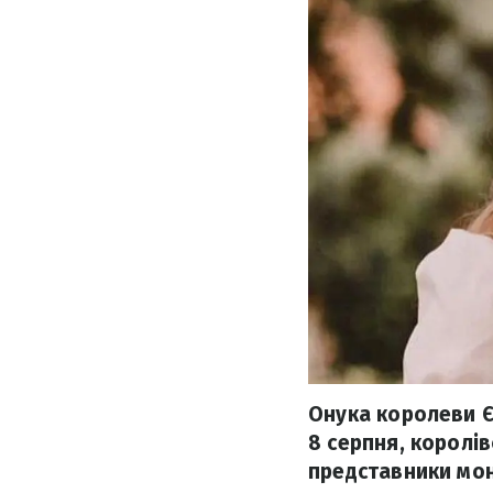
Онука королеви Є
8 серпня, королів
представники мон