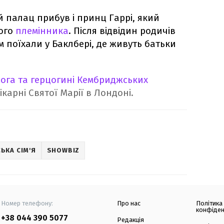
й палац прибув і принц Гаррі, який
ого
племінника
. Після відвідин родичів
м поїхали у Баклбері, де живуть батьки
цога та герцогині Кембриджських
ікарні Святої Марії в Лондоні.
ЬКА СІМ'Я
SHOWBIZ
Номер телефону:
Про нас
Політика
конфіден
+38 044 390 5077
Редакція