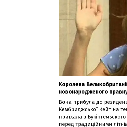
Королева Великобританії 
новонародженого правнук
Вона прибула до резиденц
Кембриджської Кейт на те
приїхала з Букінгемьского
перед традиційними літні