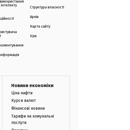
 використання
 інтелекту
Структура власності
Архів
ційності
Карта сайту
ристувача
и
Ігри
коментування
 інформація
Новини економіки
Ціна нафти
Курси валют
Фінансові новини
Тарифи на комунальні
послуги