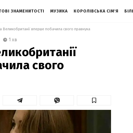
ТОВІ ЗНАМЕНИТОСТІ
МУЗИКА
КОРОЛІВСЬКА СІМ'Я
БІЛ
а Великобританії вперше побачила свого правнука 
1 хв
ликобританії
чила свого