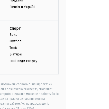
Податки
и
Пенсія в Україні
Спорт
Бокс
Футбол
Теніс
Біатлон
Інші види спорту
и позначені словами "Спецпроєкт" чи
ли з позначкою "Експерт", "Позиція"
героїв. Редакція може не поділяти їхніх
ами та правил цитування можна
вання сайтом. Усі права захищені.
осіб старше
21 року (21+)