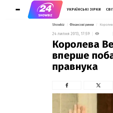
УКРАЇНСЬКІ ЗІРКИ
СВІ
Showbiz
Фінансові ринки
 Королев
24 липня 2013,
17:59
Королева Ве
вперше поба
правнука