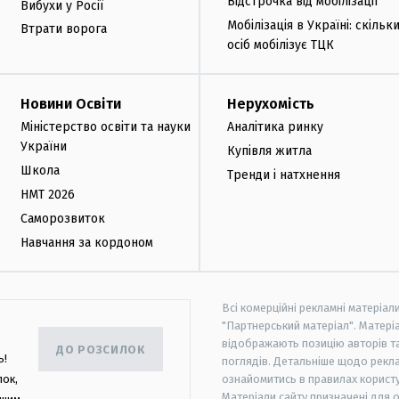
Відстрочка від мобілізації
Вибухи у Росії
Мобілізація в Україні: скільк
Втрати ворога
осіб мобілізує ТЦК
Новини Освіти
Нерухомість
Міністерство освіти та науки
Аналітика ринку
України
Купівля житла
Школа
Тренди і натхнення
НМТ 2026
Саморозвиток
Навчання за кордоном
Всі комерційні рекламні матеріал
"Партнерський матеріал". Матеріа
відображають позицію авторів та 
ДО РОЗСИЛОК
ь!
поглядів. Детальніше щодо рекл
лок,
ознайомитись в правилах користу
Матеріали сайту призначені для 