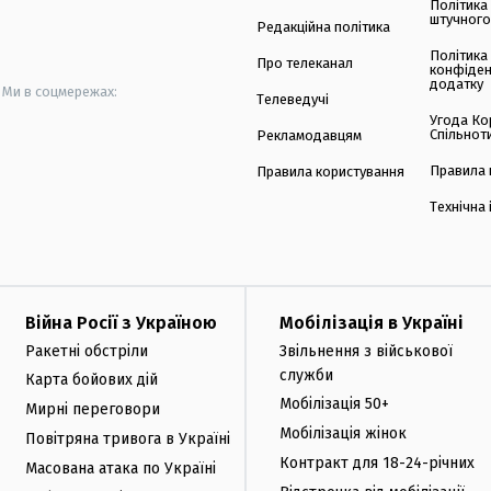
Політика
штучного
Редакційна політика
Політика
Про телеканал
конфіден
додатку
Ми в соцмережах:
Телеведучі
Угода Ко
Спільнот
Рекламодавцям
Правила 
Правила користування
Технічна
Війна Росії з Україною
Мобілізація в Україні
Ракетні обстріли
Звільнення з військової
служби
Карта бойових дій
Мобілізація 50+
Мирні переговори
Мобілізація жінок
Повітряна тривога в Україні
Контракт для 18-24-річних
Масована атака по Україні