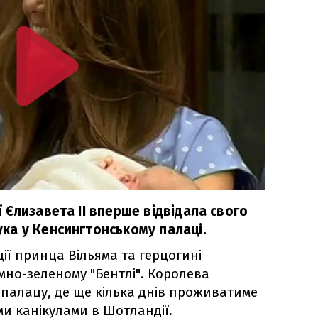
Єлизавета ІІ вперше відвідала свого
а у Кенсингтонському палаці.
ії принца Вільяма та герцогині
мно-зеленому "Бентлі". Королева
 палацу, де ще кілька днів проживатиме
ми канікулами в Шотландії.