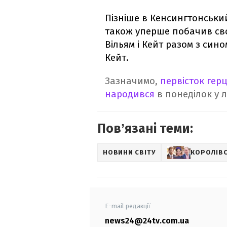
Пізніше в Кенсингтонськи
також уперше побачив св
Вільям і Кейт разом з сино
Кейт.
Зазначимо,
первісток гер
народився
в понеділок у л
Повʼязані теми:
НОВИНИ СВІТУ
КОРОЛІВС
E-mail редакції
news24@24tv.com.ua