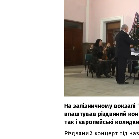
На залізничному вокзалі
влаштував різдвяний конц
так і європейські колядки
Різдвяний концерт під назв