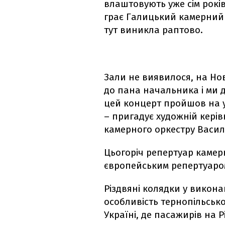
влаштовують уже сім років
грає Галицький камерний 
тут виникла раптово.
Зали не виявилося, на Но
до пана начальника і ми 
цей концерт пройшов на 
– пригадує художній кері
камерного оркестру Васи
Цьогоріч репертуар камер
європейським репертуаро
Різдвяні колядки у викона
особливість тернопільсько
Україні, де пасажирів на