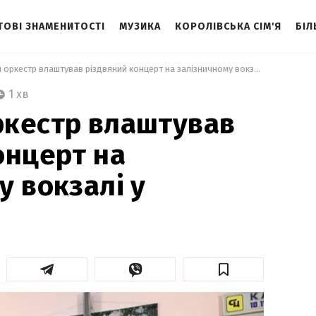
ТОВІ ЗНАМЕНИТОСТІ
МУЗИКА
КОРОЛІВСЬКА СІМ'Я
БІЛ
 Камерний оркестр влаштував різдвяний концерт на залізничному вокзалі у Тернополі 
1 хв
ркестр влаштував
онцерт на
у вокзалі у