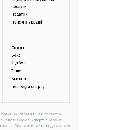
Тарифи на комунальні
послуги
Податки
и
Пенсія в Україні
Спорт
Бокс
Футбол
Теніс
Біатлон
Інші види спорту
и позначені словами "Спецпроєкт" чи
ли з позначкою "Експерт", "Позиція"
героїв. Редакція може не поділяти їхніх