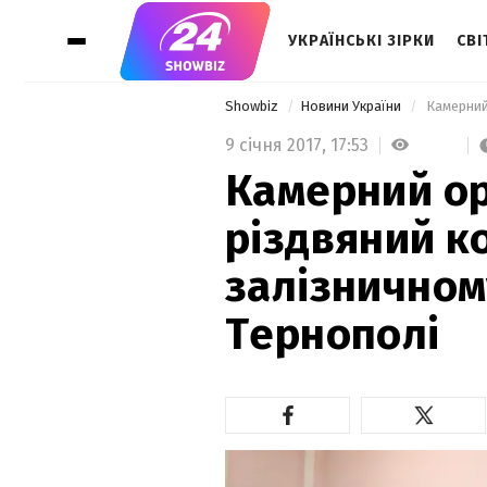
УКРАЇНСЬКІ ЗІРКИ
СВІ
Showbiz
Новини України
9 січня 2017,
17:53
Камерний о
різдвяний к
залізничном
Тернополі