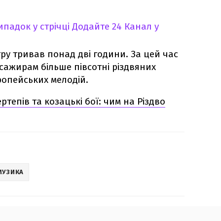
падок у стрічці
Додайте 24 Канал у
ру тривав понад дві години. За цей час
ажирам більше півсотні різдвяних
ропейських мелодій.
тепів та козацькі бої: чим на Різдво
МУЗИКА