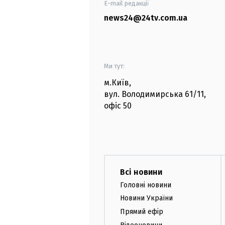
E-mail редакції
news24@24tv.com.ua
Ми тут:
м.Київ
,
вул. Володимирська
61/11,
офіс
50
Всі новини
Головні новини
Новини України
Прямий ефір