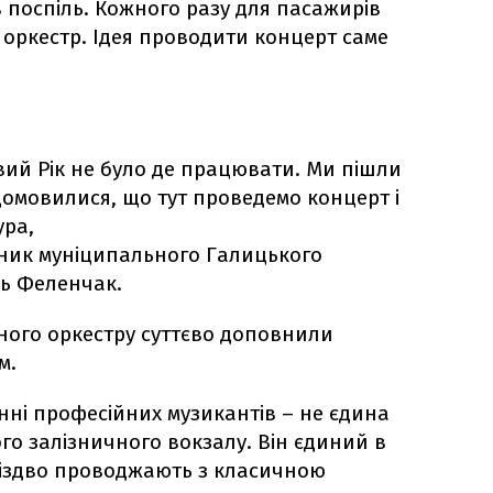
 поспіль. Кожного разу для пасажирів
оркестр. Ідея проводити концерт саме
вий Рік не було де працювати. Ми пішли
домовилися, що тут проведемо концерт і
ура,
вник муніципального Галицького
ль Феленчак.
ного оркестру суттєво доповнили
м.
нні професійних музикантів – не єдина
го залізничного вокзалу. Він єдиний в
 Різдво проводжають з класичною