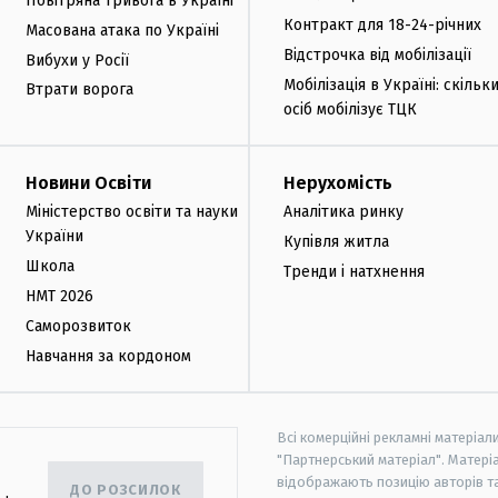
Повітряна тривога в Україні
Контракт для 18-24-річних
Масована атака по Україні
Відстрочка від мобілізації
Вибухи у Росії
Мобілізація в Україні: скільк
Втрати ворога
осіб мобілізує ТЦК
Новини Освіти
Нерухомість
Міністерство освіти та науки
Аналітика ринку
України
Купівля житла
Школа
Тренди і натхнення
НМТ 2026
Саморозвиток
Навчання за кордоном
Всі комерційні рекламні матеріал
"Партнерський матеріал". Матеріа
відображають позицію авторів та 
ДО РОЗСИЛОК