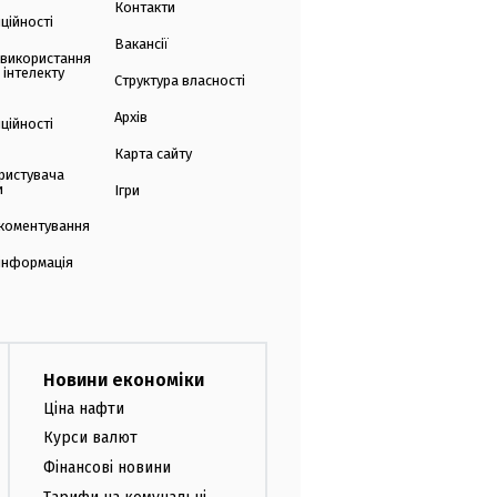
Контакти
ційності
Вакансії
 використання
 інтелекту
Структура власності
Архів
ційності
Карта сайту
ристувача
и
Ігри
коментування
 інформація
Новини економіки
Ціна нафти
Курси валют
Фінансові новини