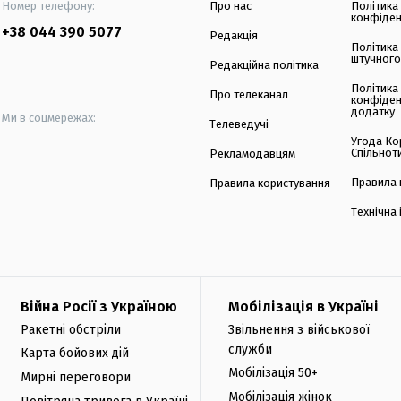
Номер телефону:
Про нас
Політика
конфіден
+38 044 390 5077
Редакція
Політика
штучного
Редакційна політика
Політика
Про телеканал
конфіден
додатку
Ми в соцмережах:
Телеведучі
Угода Ко
Спільнот
Рекламодавцям
Правила 
Правила користування
Технічна
Війна Росії з Україною
Мобілізація в Україні
Ракетні обстріли
Звільнення з військової
служби
Карта бойових дій
Мобілізація 50+
Мирні переговори
Мобілізація жінок