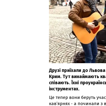
Друзі приїхали до Львов
Крим. Тут винаймають кв
співають. Їхні проукраїн
інструментах.
Це тепер вони беруть учас
кав’ярнях - а починали з в