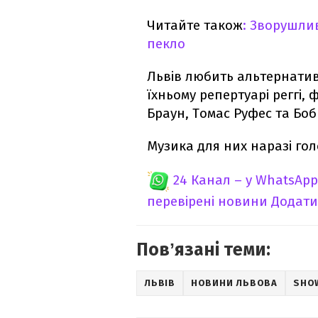
Читайте також
: Зворушлив
пекло
Львів любить альтернатив
їхньому репертуарі реггі,
Браун, Томас Руфес та Боб 
Музика для них наразі гол
24 Канал – у WhatsApp
перевірені новини
Додати
Повʼязані теми:
ЛЬВІВ
НОВИНИ ЛЬВОВА
SHO