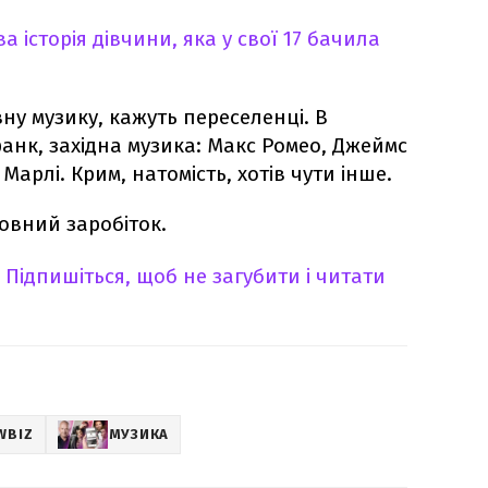
а історія дівчини, яка у свої 17 бачила
ну музику, кажуть переселенці. В
 фанк, західна музика: Макс Ромео, Джеймс
Марлі. Крим, натомість, хотів чути інше.
овний заробіток.
Підпишіться, щоб не загубити і читати
WBIZ
МУЗИКА