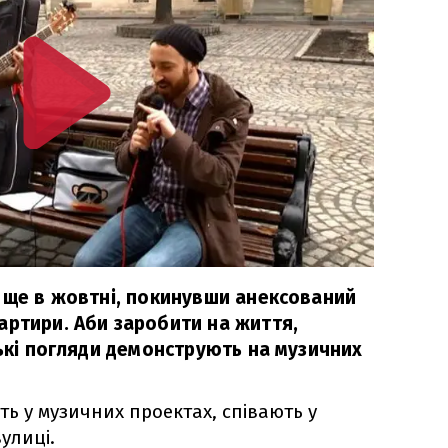
а ще в жовтні, покинувши анексований
артири. Аби заробити на життя,
ські погляди демонструють на музичних
ть у музичних проектах, співають у
улиці.