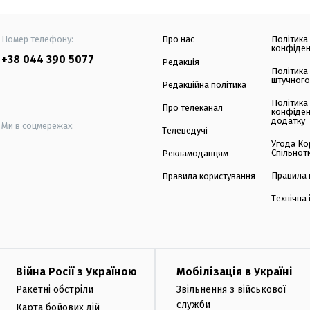
Номер телефону:
Про нас
Політика
конфіден
+38 044 390 5077
Редакція
Політика
штучного
Редакційна політика
Політика
Про телеканал
конфіден
додатку
Ми в соцмережах:
Телеведучі
Угода Ко
Спільнот
Рекламодавцям
Правила 
Правила користування
Технічна
Війна Росії з Україною
Мобілізація в Україні
Ракетні обстріли
Звільнення з військової
служби
Карта бойових дій