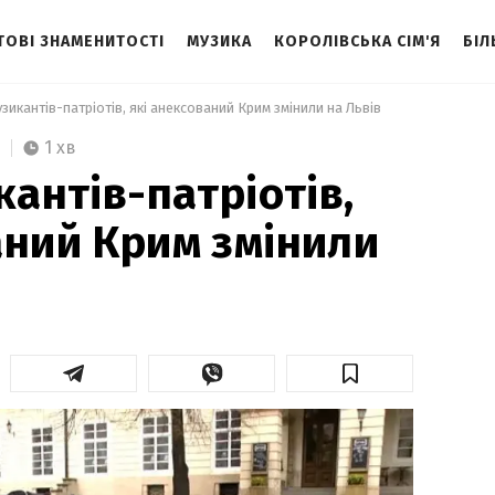
ТОВІ ЗНАМЕНИТОСТІ
МУЗИКА
КОРОЛІВСЬКА СІМ'Я
БІЛ
узикантів-патріотів, які анексований Крим змінили на Львів 
1 хв
кантів-патріотів,
аний Крим змінили