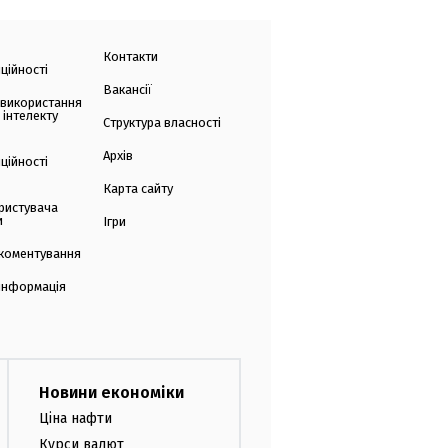
Контакти
ційності
Вакансії
 використання
 інтелекту
Структура власності
Архів
ційності
Карта сайту
ристувача
и
Ігри
коментування
 інформація
Новини економіки
Ціна нафти
Курси валют