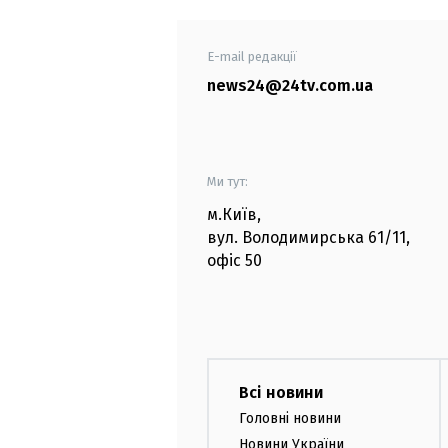
E-mail редакції
news24@24tv.com.ua
Ми тут:
м.Київ
,
вул. Володимирська
61/11,
офіс
50
Всі новини
Головні новини
Новини України