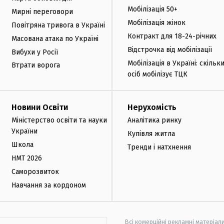
Мобілізація 50+
Мирні переговори
Мобілізація жінок
Повітряна тривога в Україні
Контракт для 18-24-річних
Масована атака по Україні
Відстрочка від мобілізації
Вибухи у Росії
Мобілізація в Україні: скільк
Втрати ворога
осіб мобілізує ТЦК
Новини Освіти
Нерухомість
Міністерство освіти та науки
Аналітика ринку
України
Купівля житла
Школа
Тренди і натхнення
НМТ 2026
Саморозвиток
Навчання за кордоном
Всі комерційні рекламні матеріал