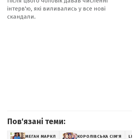
Після цього чоловік давав численні
інтерв'ю, які виливались у все нові
скандали.
Пов'язані теми:
МЕГАН МАРКЛ
КОРОЛІВСЬКА СІМ'Я
LIFE