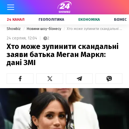
24 КАНАЛ
ГЕОПОЛІТИКА
ЕКОНОМІКА
БІЗНЕС
Showbiz
Новини шоу-бізнесу
Хто може зупинити скандальні заяви батька Меган Маркл: дані ЗМІ
24 серпня,
12:04
2
Хто може зупинити скандальні
заяви батька Меган Маркл:
дані ЗМІ