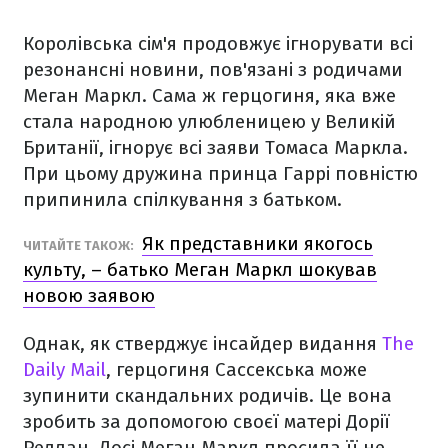
Королівська сім'я продовжує ігнорувати всі
резонансні новини, пов'язані з родичами
Меган Маркл. Сама ж герцогиня, яка вже
стала народною улюбленицею у Великій
Британії, ігнорує всі заяви Томаса Маркла.
При цьому дружина принца Гаррі повністю
припинила спілкування з батьком.
Як представники якогось
ЧИТАЙТЕ ТАКОЖ:
культу, – батько Меган Маркл шокував
новою заявою
Однак, як стверджує інсайдер видання
The
Daily Mail
, герцогиня Сассекська може
зупинити скандальних родичів. Це вона
зробить за допомогою своєї матері Дорії
Редлан. Досі Меган Маркл просила її не