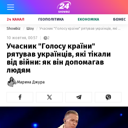
24 КАНАЛ
ГЕОПОЛІТИКА
ЕКОНОМІКА
БІЗНЕС
Showbiz
Шоу
Учасник "Голосу країни" рятував українців, які тікали від війни: як він допомагав людям
10 жовтня,
00:57
2
Учасник "Голосу країни"
рятував українців, які тікали
від війни: як він допомагав
людям
Марина Джура