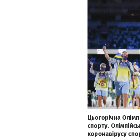
Цьогорічна Олімпі
спорту. Олімпійс
коронавірусу спо