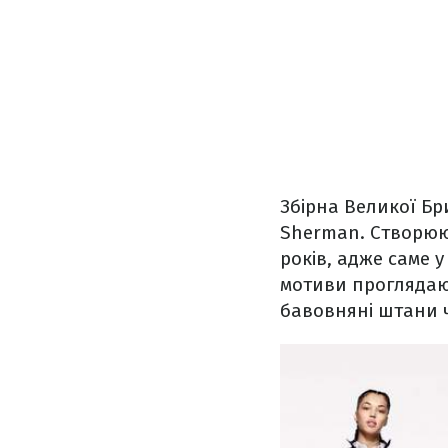
Збірна Великої Бри
Sherman. Створюю
років, адже саме у
мотиви проглядают
бавовняні штани ч