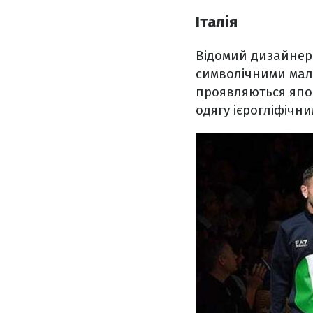
Італія
Відомий дизайнер 
символічними мал
проявляються япон
одягу ієрогліфічн