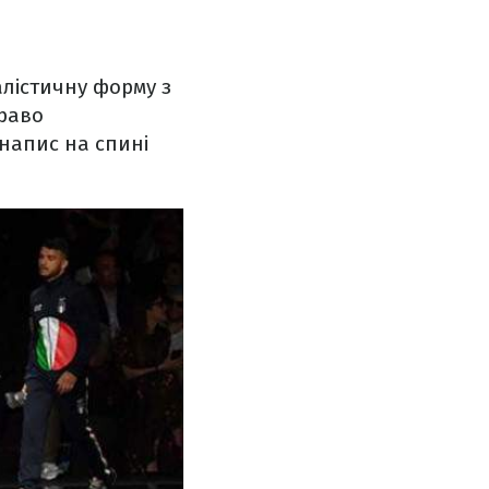
алістичну форму з
раво
 напис на спині