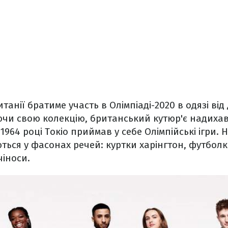
танії братиме участь в Олімпіаді-2020 в одязі ві
чи свою колекцію, британський кутюр'є надихав
 1964 році Токіо приймав у себе Олімпійські ігри. 
ься у фасонах речей: куртки харінгтон, футболк
іноси.