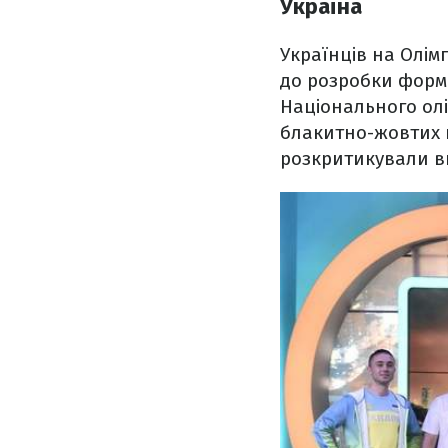
Україна
Українців на Олімп
до
розробки форми
Національного олі
блакитно-жовтих к
розкритикували ви