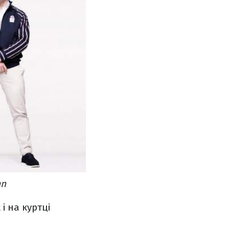
an
і на куртці