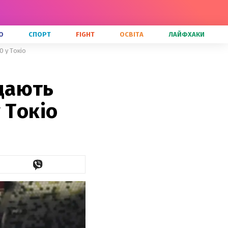
О
СПОРТ
FIGHT
ОСВІТА
ЛАЙФХАКИ
0 у Токіо
ядають
 Токіо