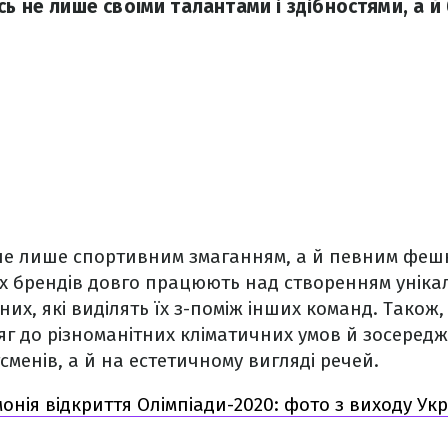
сь не лише своїми талантами і здібностями, а 
є не лише спортивним змаганням, а й певним феш
х брендів довго працюють над створенням уніка
их, які виділять їх з-поміж інших команд. Також,
г до різноманітних кліматичних умов й зосеред
сменів, а й на естетичному вигляді речей.
онія відкриття Олімпіади-2020: фото з виходу Ук