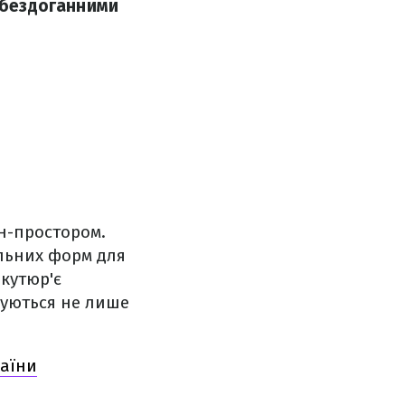
й бездоганними
н-простором.
льних форм для
 кутюр'є
жуються не лише
раїни