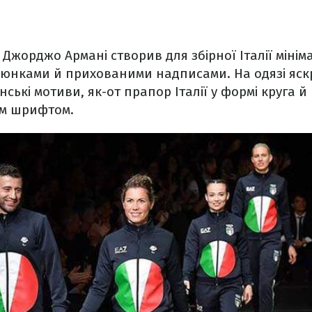
Джорджо Армані створив для збірної Італії мінім
юнками й прихованими надписами. На одязі яск
ські мотиви, як-от прапор Італії у формі круга й
им шрифтом.