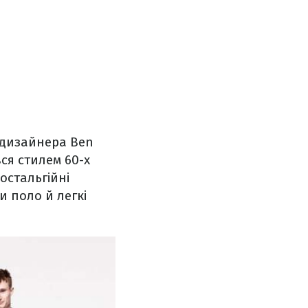
д дизайнера Ben
ся стилем 60-х
Ностальгійні
и поло й легкі