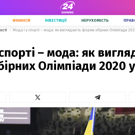
ФІНАНСИ
ІНВЕСТИЦІЇ
НЕРУХОМІСТЬ
ПРАВ
тості
Мода і у спорті – мода: як виглядають форми збірних Олімпіади 202
 спорті – мода: як вигл
ірних Олімпіади 2020 у