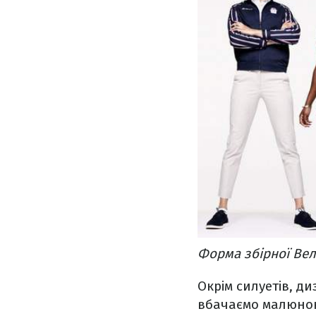
Форма збірної Вел
Окрім силуетів, ди
вбачаємо малюнок