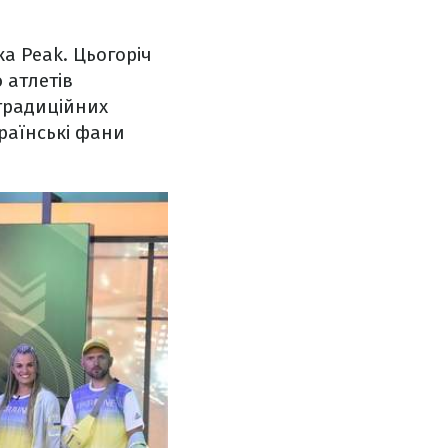
ка Peak. Цьогоріч
 атлетів
 традиційних
країнські фани