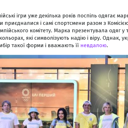
ійські ігри уже декілька років поспіль одягає мар
 приєдналися і самі спортсмени разом з Комісією
мпійського комітету. Марка презентувала одяг у
ольорах, які символізують надію і віру. Однак, у
бір такої форми і вважають її
невдалою
.