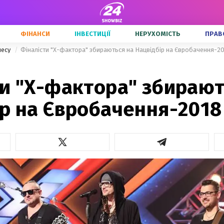
ФІНАНСИ
ІНВЕСТИЦІЇ
НЕРУХОМІСТЬ
ПРАВ
несу
Фіналісти "Х-фактора" збираються на Нацвідбір на Євробачення-2
ти "Х-фактора" збирают
ір на Євробачення-2018