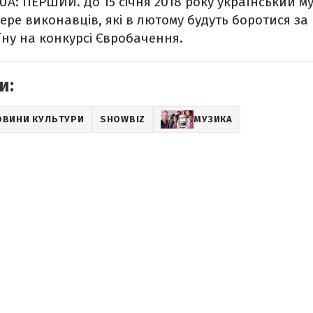
 UA: ПЕРШИЙ. До 15 січня 2018 року український
бере виконавців, які в лютому будуть боротися за
ну на конкурсі Євробачення.
и:
ОВИНИ КУЛЬТУРИ
SHOWBIZ
МУЗИКА