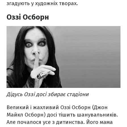
згадують у художніх творах.
Оззі Осборн
Дідусь Оззі досі збирає стадіони
Великий і жахливий Оззі Осборн (Джон
Майкл Осборн) досі тішить шанувальників.
Але почалося усе з дитинства. Його мама