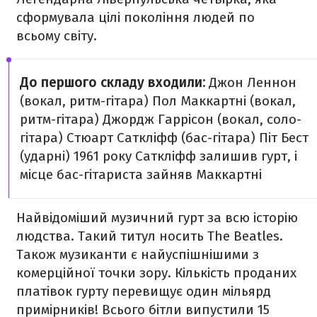
сформувала цілі покоління людей по
всьому світу.
До першого складу входили:
Джон Леннон
(вокал, ритм-гітара)
Пол Маккартні (вокал,
ритм-гітара)
Джордж Гаррісон (вокал, соло-
гітара)
Стюарт Саткліфф (бас-гітара)
Піт Бест
(ударні)
1961 року Саткліфф залишив гурт, і
місце бас-гітариста зайняв Маккартні
Найвідоміший музичний гурт за всю історію
людства. Такий титул носить The Beatles.
Також музиканти є найуспішнішими з
комерційної точки зору. Кількість проданих
платівок гурту перевищує один мільярд
примірників! Всього бітли випустили 15