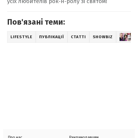
усіх любителів рок-н-ролу зі святом!
Пов'язані теми:
LIFESTYLE
ПУБЛІКАЦІЇ
СТАТТІ
SHOWBIZ
М
Про нас
Рекламодавцям