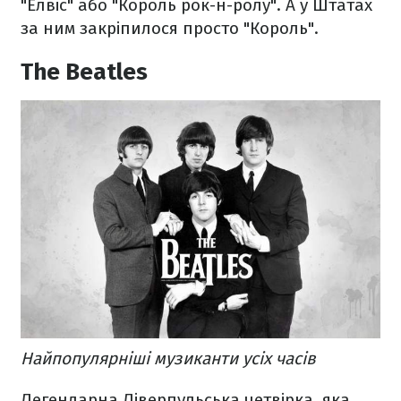
"Елвіс" або "Король рок-н-ролу". А у Штатах
за ним закріпилося просто "Король".
The Beatles
Найпопулярніші музиканти усіх часів
Легендарна Ліверпульська четвірка, яка