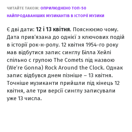
ЧИТАЙТЕ ТАКОЖ:
ОПРИЛЮДНЕНО ТОП-50
НАЙПРОДАВАНІШИХ МУЗИКАНТІВ В ІСТОРІЇ МУЗИКИ
Є дві дати:
12 і 13 квітня
. Пояснюємо чому.
Дата прив’язана до однієї з ключових подій
в історії рок-н-ролу. 12 квітня 1954-го року
мав відбутися запис синглу Білла Хейлі
спільно c групою The Comets під назвою
(We’re Gonna) Rock Around the Clock. Однак
запис відбувся днем пізніше – 13 квітня.
Точніше музиканти прийшли під кінець 12
квітня, але три версії синглу записували
уже 13 числа.