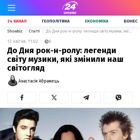
24 КАНАЛ
ГЕОПОЛІТИКА
ЕКОНОМІКА
БІЗНЕС
Showbiz
Статті
До Дня рок-н-ролу: легенди світу музики, які змінили наш світогляд
13 квітня,
11:02
6
До Дня рок-н-ролу: легенди
світу музики, які змінили наш
світогляд
Анастасія Абрамець