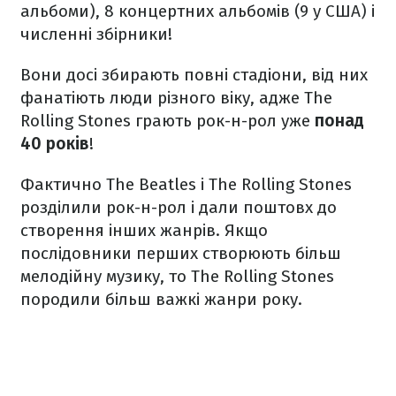
альбоми), 8 концертних альбомів (9 у США) і
численні збірники!
Вони досі збирають повні стадіони, від них
фанатіють люди різного віку, адже The
Rolling Stones грають рок-н-рол уже
понад
40 років
!
Фактично The Beatles і The Rolling Stones
розділили рок-н-рол і дали поштовх до
створення інших жанрів. Якщо
послідовники перших створюють більш
мелодійну музику, то The Rolling Stones
породили більш важкі жанри року.