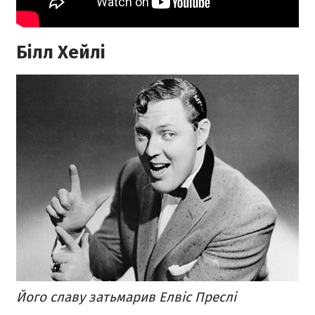
Білл Хейлі
Його славу затьмарив Елвіс Преслі