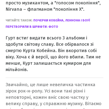
просто музикантом, а "голосом покоління",
Nirvana – флагманом "покоління Х".
ЧИТАЙТЕ ТАКОЖ:
ПОЧЕРКИ КОБЕЙНА, ЛЕННОНА І БОУЇ
ПЕРЕТВОРИЛИ В ШРИФТИ: ФОТО
Гурт встиг видати всього 3 альбоми і
здобути світову славу. Все обірвалося зі
смертю Курта Кобейна. Він вкоротив собі
віку. Хоча є й версії, що його вбили. Тим не
менше, Курт залишається кумиром для
мільйонів.
Звичайно, це лише невеличка частинка
зірок рок-н-ролу. Усі вони такі різні і
неповторні, кожен вніс свою частку у
велику справу, у справжню музику. Вітаємо