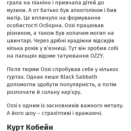
грала на піаніно і привчала дітей до
музики. А от батько був алкоголіком і бив
матір. Це вплинуло на формування
особистості Осборна. Оззі працював
різником, а також був копачем могил на
цвинтарі. Через дрібні крадіжки відсидів
кілька років у в’язниці. Тут він зробив собі
на пальцях відоме татуювання OZZY.
Після тюрми Оззі спробував себе у кількох
гуртах. Однак лише Black Sabbath
допомогли здобути популярність, а потім
розпочати й сольну кар’єру.
Оззі є одним із засновників важкого металу.
А його шоу – страхітливі і вражаючі.
Курт Кобейн