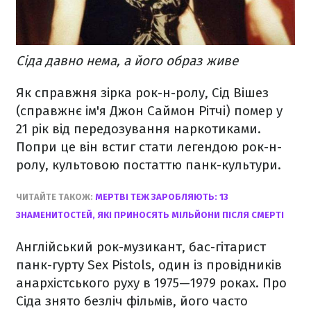
Сіда давно нема, а його образ живе
Як справжня зірка рок-н-ролу, Сід Вішез
(справжнє ім'я Джон Саймон Рітчі) помер у
21 рік від передозування наркотиками.
Попри це він встиг стати легендою рок-н-
ролу, культовою постаттю панк-культури.
ЧИТАЙТЕ ТАКОЖ:
МЕРТВІ ТЕЖ ЗАРОБЛЯЮТЬ: 13
ЗНАМЕНИТОСТЕЙ, ЯКІ ПРИНОСЯТЬ МІЛЬЙОНИ ПІСЛЯ СМЕРТІ
Англійський рок-музикант, бас-гітарист
панк-гурту Sex Pistols, один із провідників
анархістського руху в 1975—1979 роках. Про
Сіда знято безліч фільмів, його часто