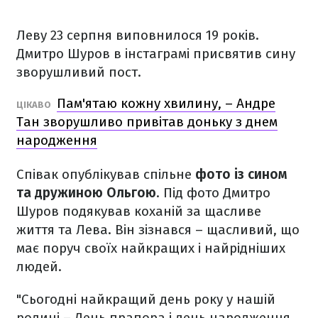
Леву 23 серпня виповнилося 19 років.
Дмитро Шуров в інстаграмі присвятив сину
зворушливий пост.
Пам'ятаю кожну хвилину, – Андре
ЦІКАВО
Тан зворушливо привітав доньку з днем
народження
Співак опублікував спільне
фото із сином
та дружиною Ольгою
. Під фото Дмитро
Шуров подякував коханій за щасливе
життя та Лева. Він зізнався – щасливий, що
має поруч своїх найкращих і найрідніших
людей.
"Сьогодні найкращий день року у нашій
родині – День прапора і день народження