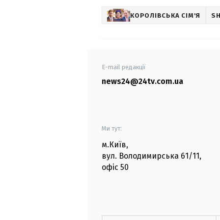
КОРОЛІВСЬКА СІМ'Я
S
E-mail редакції
news24@24tv.com.ua
Ми тут:
м.Київ
,
вул. Володимирська
61/11,
офіс
50