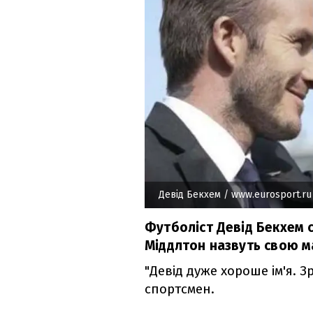
Девід Бекхем
/ www.eurosport.ru
Футболіст Девід Бекхем с
Міддлтон назвуть свою м
"Девід дуже хороше ім'я. З
спортсмен.