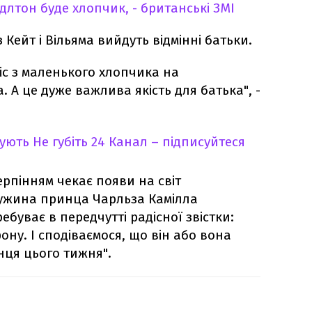
ддлтон буде хлопчик, - британські ЗМІ
 Кейт і Вільяма вийдуть відмінні батьки.
іс з маленького хлопчика на
А це дуже важлива якість для батька", -
кують
Не губіть 24 Канал – підписуйтеся
терпінням чекає появи на світ
ружина принца Чарльза Камілла
ребуває в передчутті радісної звістки:
ону. І сподіваємося, що він або вона
інця цього тижня".