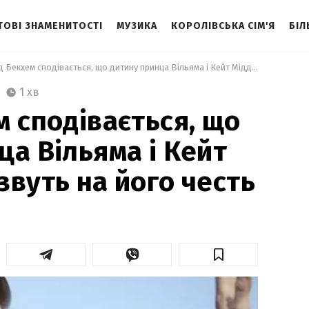
ТОВІ ЗНАМЕНИТОСТІ
МУЗИКА
КОРОЛІВСЬКА СІМ'Я
БІЛ
 Девід Бекхем сподівається, що дитину принца Вільяма і Кейт Міддлтон назвуть на його честь  
1 хв
м сподівається, що
ца Вільяма і Кейт
звуть на його честь