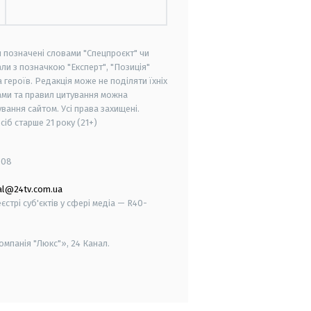
и позначені словами "Спецпроєкт" чи
ли з позначкою "Експерт", "Позиція"
героїв. Редакція може не поділяти їхніх
ами та правил цитування можна
вання сайтом. Усі права захищені.
осіб старше
21 року (21+)
008
al@24tv.com.ua
стрі суб'єктів у сфері медіа — R40-
мпанія "Люкс"», 24 Канал.
smart tv
samsung smart tv