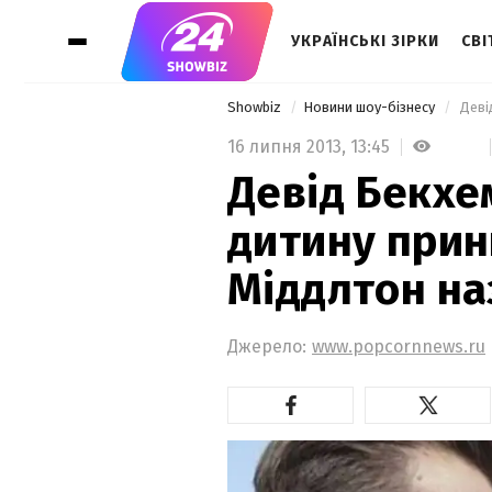
УКРАЇНСЬКІ ЗІРКИ
СВІ
Showbiz
Новини шоу-бізнесу
16 липня 2013,
13:45
Девід Бекхе
дитину прин
Міддлтон на
Джерело:
www.popcornnews.ru