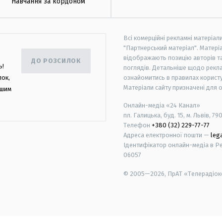
Навчання за кордоном
Всі комерційні рекламні матеріал
"Партнерський матеріал". Матеріа
відображають позицію авторів та 
ДО РОЗСИЛОК
ь!
поглядів. Детальніше щодо рекл
лок,
ознайомитись в правилах користу
Матеріали сайту призначені для 
ашим
Онлайн-медіа «24 Канал»
пл. Галицька, буд. 15, м. Львів, 79
Телефон
+380 (32) 229-77-77
Адреса електронної пошти —
leg
Ідентифікатор онлайн-медіа в Реє
06057
© 2005—2026,
ПрАТ «Телерадіоко
android
apple