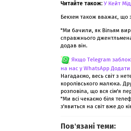
Читайте також:
У Кейт Мі
Бекхем також вважає, що з
"Ми бачили, як Вільям вир
справжнього джентльмена. 
додав він.
Якщо Telegram забло
на нас у WhatsApp
Додати
Нагадаємо, весь світ з не
королівського малюка. Д
розповіла, що вся сім'я пе
"Ми всі чекаємо біля телеф
з'явиться на світ вже до к
Повʼязані теми: