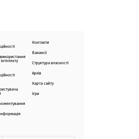
Контакти
ційності
Вакансії
 використання
 інтелекту
Структура власності
Архів
ційності
Карта сайту
ристувача
и
Ігри
коментування
 інформація