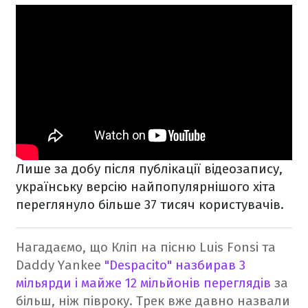
Лише за добу після публікації відеозапису,
українську версію найпопулярнішого хіта
переглянуло більше 37 тисяч користувачів.
Нагадаємо, що Кліп на пісню Luis Fonsi та
Daddy Yankee
"Despacito" назбирав 3
мільярди і майже 12 мільйонів переглядів
за
більш, ніж півроку. Трек вже давно назвали