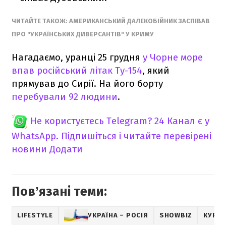
ЧИТАЙТЕ ТАКОЖ:
АМЕРИКАНСЬКИЙ ДАЛЕКОБІЙНИК ЗАСПІВАВ
ПРО "УКРАЇНСЬКИХ ДИВЕРСАНТІВ" У КРИМУ
Нагадаємо, уранці 25 грудня
у Чорне
море
впав російський літак Ту-154
, який
прямував до Сирії. На його борту
перебували 92 людини
.
Не користуєтесь Telegram?
24 Канал є у
WhatsApp. Підпишіться і читайте перевірені
новини
Додати
Повʼязані теми:
LIFESTYLE
УКРАЇНА – РОСІЯ
SHOWBIZ
КУРЙО