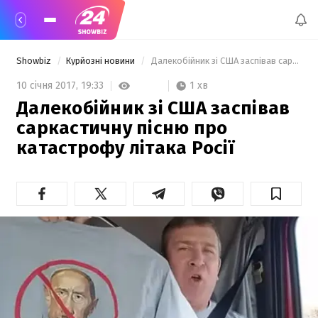
Showbiz
Курйозні новини
 Далекобійник зі США заспівав саркастичну пісню про катастрофу літака Росії 
1 хв
10 січня 2017,
19:33
Далекобійник зі США заспівав
саркастичну пісню про
катастрофу літака Росії