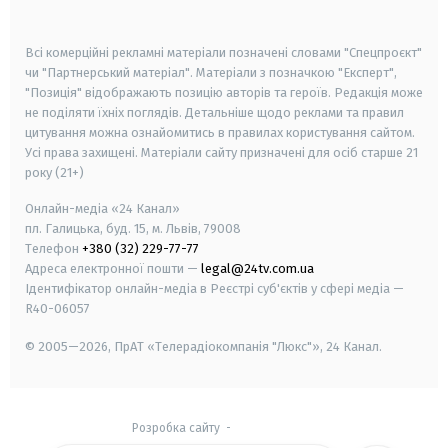
smart tv
samsung smart tv
Всі комерційні рекламні матеріали позначені словами "Спецпроєкт"
чи "Партнерський матеріал". Матеріали з позначкою "Експерт",
"Позиція" відображають позицію авторів та героїв. Редакція може
не поділяти їхніх поглядів. Детальніше щодо реклами та правил
цитування можна ознайомитись в правилах користування сайтом.
Усі права захищені.
Матеріали сайту призначені для осіб старше
21
року (21+)
Онлайн-медіа «24 Канал»
пл. Галицька, буд. 15, м. Львів, 79008
Телефон
+380 (32) 229-77-77
Адреса електронної пошти —
legal@24tv.com.ua
Ідентифікатор онлайн-медіа в Реєстрі суб'єктів у сфері медіа —
R40-06057
© 2005—2026,
ПрАТ «Телерадіокомпанія "Люкс"», 24 Канал.
Розробка сайту
-