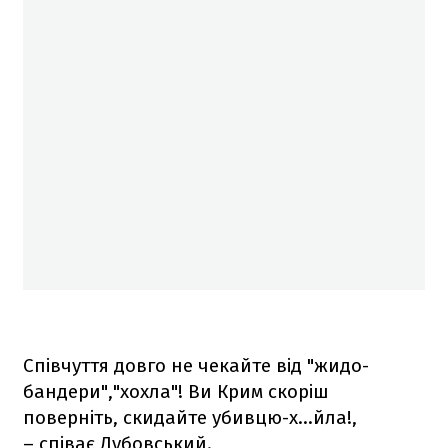
Співчуття довго не чекайте від "жидо-
бандери","хохла"! Ви Крим скоріш
поверніть, скидайте убивцю-х...йла!,
– cпіває Дубовський.