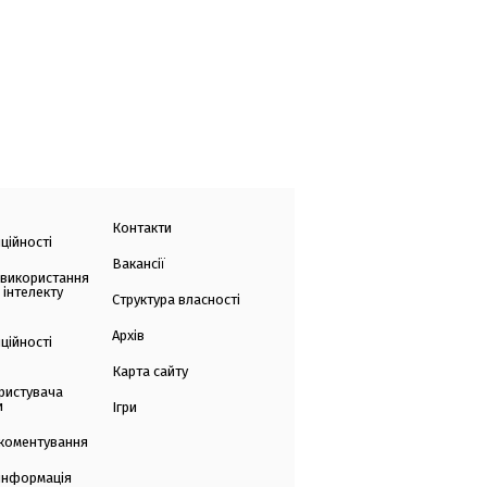
Контакти
ційності
Вакансії
 використання
 інтелекту
Структура власності
Архів
ційності
Карта сайту
ристувача
и
Ігри
коментування
 інформація