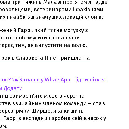
овів три тижні в Малаві протягом літа, де
ровольцями, ветеринарами і фахівцями
их і найбільш значущих локацій слонів.
жений Гаррі, який тягне мотузку з
ого, щоб змусити слона лягти і
перед тим, як випустити на волю.
 років Єлизавета ІІ не прийшла на
ram?
24 Канал є у WhatsApp. Підпишіться і
и
Додати
ц займає п'яте місце в черзі на
 став звичайним членом команди – спав
 березі річки Ширше, яка кишить
 Гаррі в експедиції зробив свій внесок у
ам.