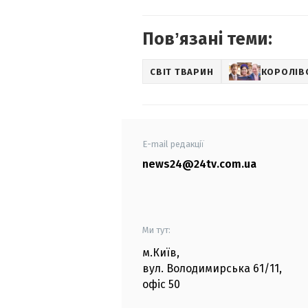
Повʼязані теми:
СВІТ ТВАРИН
КОРОЛІВС
E-mail редакції
news24@24tv.com.ua
Ми тут:
м.Київ
,
вул. Володимирська
61/11,
офіс
50