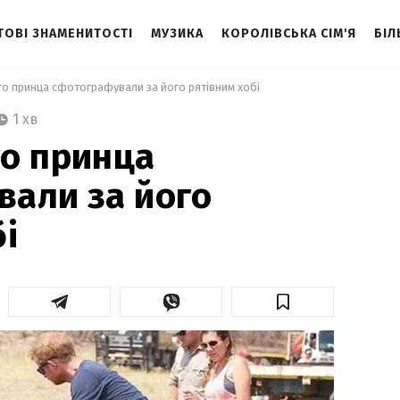
ТОВІ ЗНАМЕНИТОСТІ
МУЗИКА
КОРОЛІВСЬКА СІМ'Я
БІЛ
го принца сфотографували за його рятівним хобі 
1 хв
о принца
али за його
бі