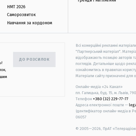
Тренди і натхнення
НМТ 2026
Саморозвиток
Навчання за кордоном
Всі комерційні рекламні матеріал
"Партнерський матеріал". Матеріа
відображають позицію авторів та 
ДО РОЗСИЛОК
ь!
поглядів. Детальніше щодо рекл
лок,
ознайомитись в правилах користу
Матеріали сайту призначені для 
ашим
Онлайн-медіа «24 Канал»
пл. Галицька, буд. 15, м. Львів, 79
Телефон
+380 (32) 229-77-77
Адреса електронної пошти —
leg
Ідентифікатор онлайн-медіа в Реє
06057
© 2005—2026,
ПрАТ «Телерадіоко