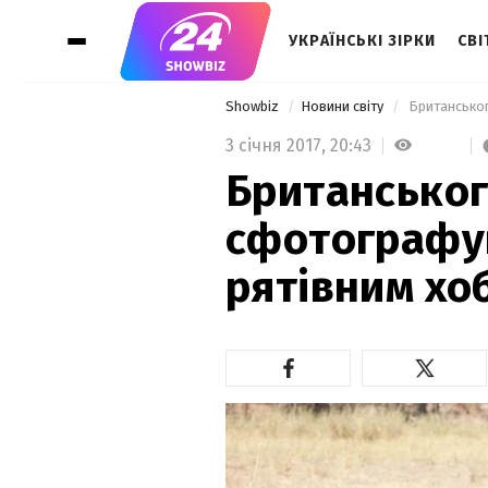
УКРАЇНСЬКІ ЗІРКИ
СВІ
Showbiz
Новини світу
 Британсько
3 січня 2017,
20:43
Британськог
сфотографув
рятівним хо