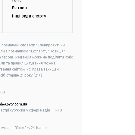
Теніс
Біатлон
Інші види спорту
и позначені словами "Спецпроєкт" чи
ли з позначкою "Експерт", "Позиція"
героїв. Редакція може не поділяти їхніх
ами та правил цитування можна
вання сайтом. Усі права захищені.
осіб старше
21 року (21+)
008
al@24tv.com.ua
стрі суб'єктів у сфері медіа — R40-
мпанія "Люкс"», 24 Канал.