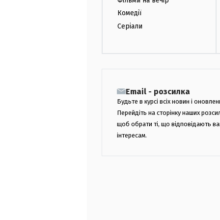
Фільми на вечір
Комедії
Серіали
Email - розсилка
Будьте в курсі всіх новин і оновлен
Перейдіть на сторінку наших розси
щоб обрати ті, що відповідають в
інтересам.