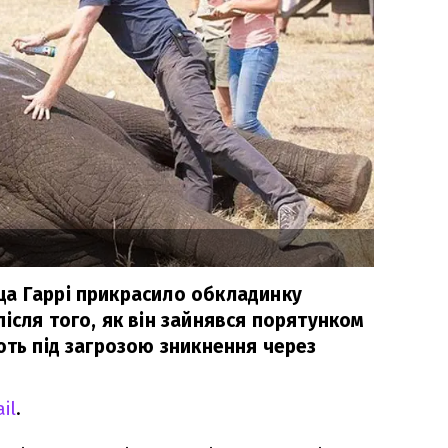
а Гаррі прикрасило обкладинку
ісля того, як він зайнявся порятунком
ють під загрозою зникнення через
il
.