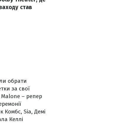
заходу став
гли обрати
тки за свої
 Malone – репер
еремонії
к Комбс, Sia, Демі
ала Келлі