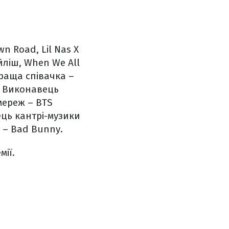
n Road, Lil Nas X
йліш, When We All
аща співачка –
Виконавець
мереж – BTS
ь кантрі-музики
– Bad Bunny.
мії.