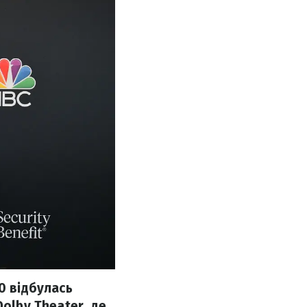
0 відбулась
olby Theater, де