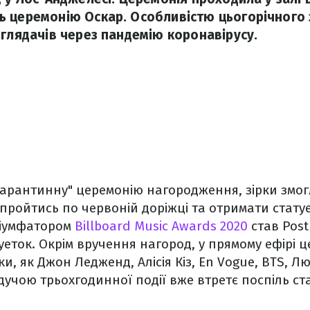
 церемонію Оскар. Особливістю цьогорічного 
 глядачів через пандемію коронавірусу.
арантинну" церемонію нагородження, зірки змо
пройтись по червоній доріжці та отримати статуе
тріумфатором
Billboard Music Awards 2020
став Post
уеток. Окрім вручення нагород, у прямому ефірі ц
ки, як Джон Ледженд, Алісія Кіз, En Vogue, BTS, Лю
едучою трьохгодинної події вже втретє поспіль ст