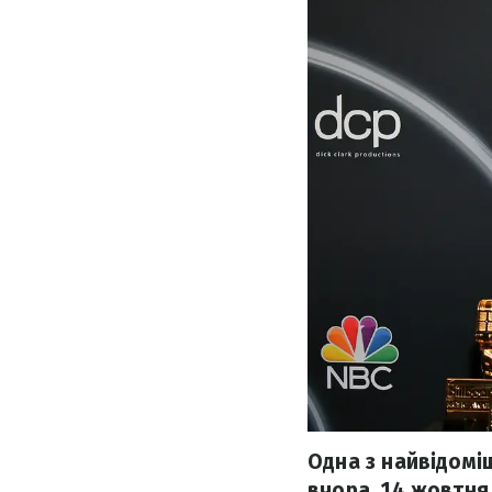
Одна з найвідомі
вчора, 14 жовтня,