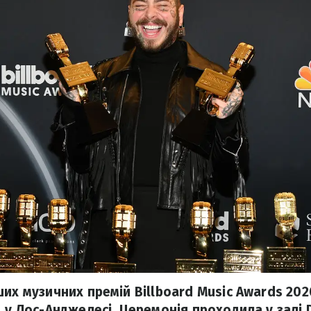
ших музичних премій Billboard Music Awards 202
 у Лос-Анджелесі. Церемонія проходила у залі D