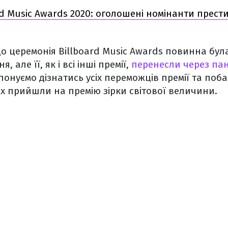
rd Music Awards 2020: оголошені номінанти прест
о церемонія Billboard Music Awards повинна була
я, але її, як і всі інші премії,
перенесли через па
понуємо дізнатись усіх переможців премії та поба
х прийшли на премію зірки світової величини.