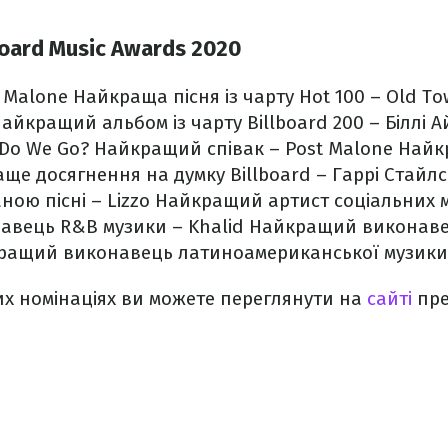
oard Music Awards 2020
t Malone
Найкраща пісня із чарту Hot 100 – Old Tow
айкращий альбом із чарту Billboard 200 – Біллі А
 Do We Go?
Найкращий співак – Post Malone
Найкр
ще досягнення на думку Billboard – Гаррі Стайлс
ою пісні – Lizzo
Найкращий артист соціальних 
вець R&B музики – Khalid
Найкращий виконавец
ащий виконавець латиноамериканської музики 
х номінаціях ви можете переглянути на
сайті
пре