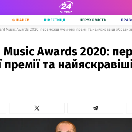
ФІНАНСИ
ІНВЕСТИЦІЇ
НЕРУХОМІСТЬ
ПРАВ
ard Music Awards 2020: переможці музичної премії та найяскравіші образи з
d Music Awards 2020: п
 премії та найяскравіш