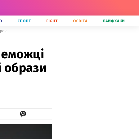
О
СПОРТ
FIGHT
ОСВІТА
ЛАЙФХАКИ
ірок
ереможці
і образи