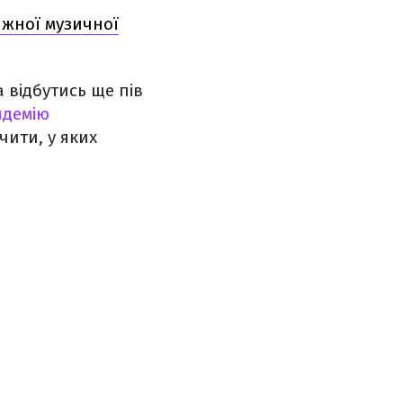
ижної музичної
 відбутись ще пів
ндемію
чити, у яких