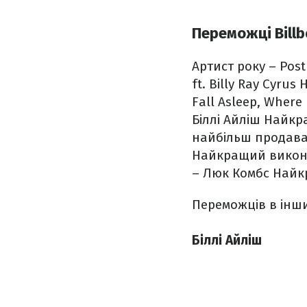
Переможці Billb
Артист року – Pos
ft. Billy Ray Cyrus
Н
Fall Asleep, Where
Біллі Айліш
Найкра
найбільш продаван
Найкращий викона
– Люк Комбс
Найкр
Переможців в інши
Біллі Айліш