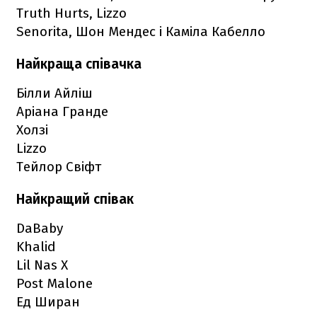
Truth Hurts, Lizzo
Senorita, Шон Мендес і Каміла Кабелло
Найкраща співачка
Білли Айліш
Аріана Гранде
Холзі
Lizzo
Тейлор Свіфт
Найкращий співак
DaBaby
Khalid
Lil Nas X
Post Malone
Ед Ширан