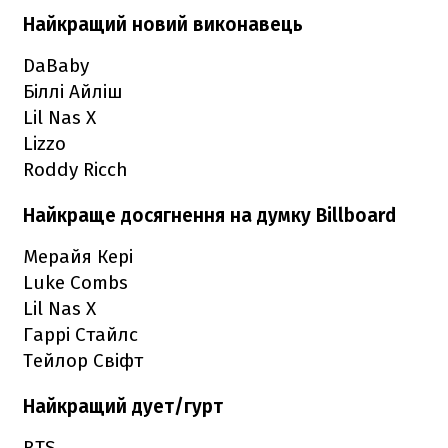
Найкращий новий виконавець
DaBaby
Біллі Айліш
Lil Nas X
Lizzo
Roddy Ricch
Найкраще досягнення на думку Billboard
Мерайя Кері
Luke Combs
Lil Nas X
Гаррі Стайлс
Тейлор Свіфт
Найкращий дует/гурт
BTS