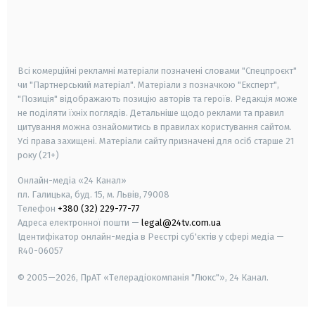
android
apple
smart tv
samsung smart tv
Всі комерційні рекламні матеріали позначені словами "Спецпроєкт"
чи "Партнерський матеріал". Матеріали з позначкою "Експерт",
"Позиція" відображають позицію авторів та героїв. Редакція може
не поділяти їхніх поглядів. Детальніше щодо реклами та правил
цитування можна ознайомитись в правилах користування сайтом.
Усі права захищені.
Матеріали сайту призначені для осіб старше
21
року (21+)
Онлайн-медіа «24 Канал»
пл. Галицька, буд. 15, м. Львів, 79008
Телефон
+380 (32) 229-77-77
Адреса електронної пошти —
legal@24tv.com.ua
Ідентифікатор онлайн-медіа в Реєстрі суб'єктів у сфері медіа —
R40-06057
© 2005—2026,
ПрАТ «Телерадіокомпанія "Люкс"», 24 Канал.