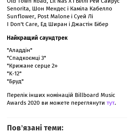
Old Town Road, Lil Nas X і Біллі Рей Сайрус
Senorita, Шон Мендес і Каміла Кабелло
Sunflower, Post Malone і Суей Лі
I Don't Care, Ед Ширан і Джастін Бібер
Найкращий саундтрек
"Аладдін"
"Спадкоємці 3"
"Крижане серце 2»
"K-12"
"Бруд"
Перелік інших номінацій Billboard Music
Awards 2020 ви можете переглянути
тут
.
Повʼязані теми: