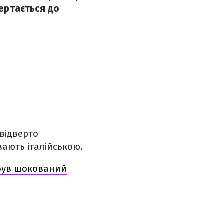
вертається до
 відверто
вають італійською.
 був шокований