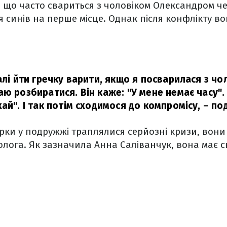
, що часто свариться з чоловіком Олександром че
 синів на перше місце. Однак після конфлікту в
алі йти гречку варити, якщо я посварилася з чо
ю розбиратися. Він каже: "У мене немає часу". 
ай". І так потім сходимося до компромісу,
– под
арки у подружжі траплялися серйозні кризи, вони
олога. Як зазначила Анна Саліванчук, вона має 