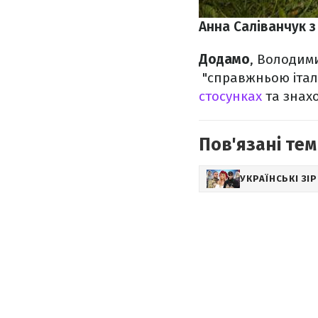
Анна Саліванчук з
Додамо
, Володим
"справжньою італі
стосунках
та знахо
Пов'язані тем
УКРАЇНСЬКІ ЗІ