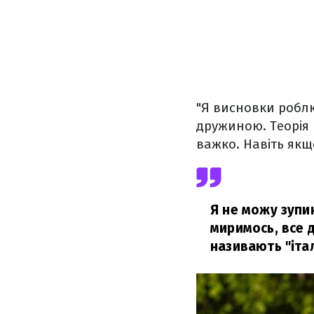
"Я висновки робл
дружиною. Теорія 
важко. Навіть якщ
Я не можу зупин
миримось, все д
називають "італ