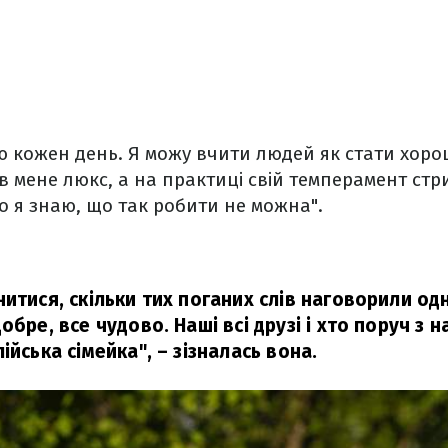
ю кожен день. Я можу вчити людей як стати хор
в мене люкс, а на практиці свій темперамент ст
о я знаю, що так робити не можна".
итися, скільки тих поганих слів наговорили од
обре, все чудово. Наші всі друзі і хто поруч з 
ійська сімейка",
– зізналась вона.