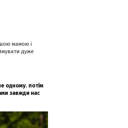
ошою мамою і
римувати дуже
не одному. потім
нами завжди нас