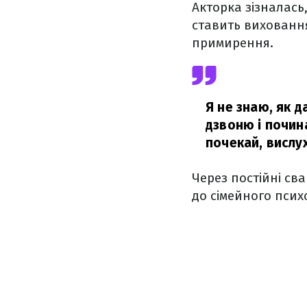
Акторка зізналась
ставить виховання
примирення.
Я не знаю, як д
дзвоню і почина
почекай, вислух
Через постійні св
до сімейного псих