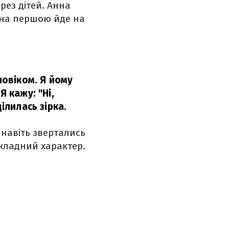
рез дітей. Анна
она першою йде на
ловіком. Я йому
Я кажу: "Ні,
ілилась зірка.
 навіть звертались
складний характер.