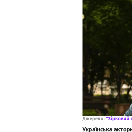
Джерело:
"Зірковий 
Українська актор