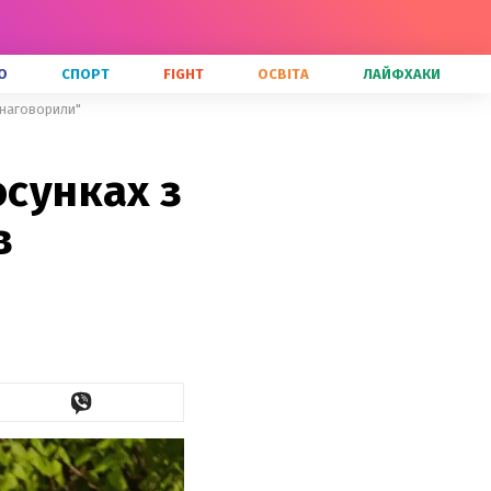
О
СПОРТ
FIGHT
ОСВІТА
ЛАЙФХАКИ
в наговорили"
осунках з
в