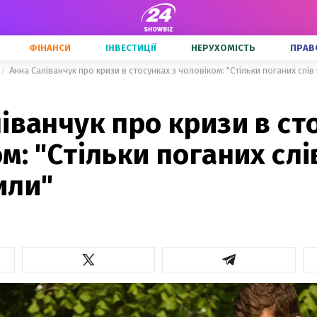
ФІНАНСИ
ІНВЕСТИЦІЇ
НЕРУХОМІСТЬ
ПРАВ
Анна Саліванчук про кризи в стосунках з чоловіком: "Стільки поганих слі
іванчук про кризи в ст
м: "Стільки поганих слі
или"