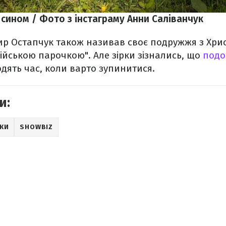
 сином / Фото з інстаграму Анни Саліванчук
ир Остапчук також називав своє подружжя з Хри
йською парочкою". Але зірки зізнались, що
подо
дять час, коли варто зупинитися.
и:
РКИ
SHOWBIZ