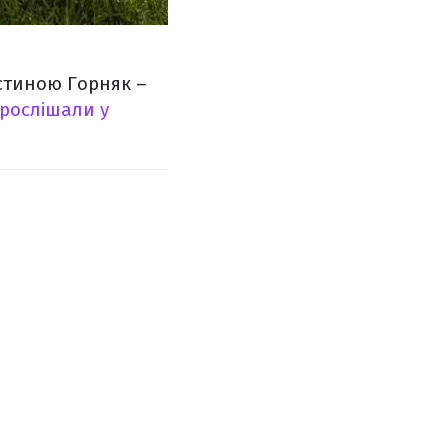
стиною Горняк –
рослішали у