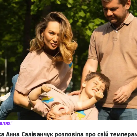
шлях"
ка Анна Саліванчук розповіла про свій темпер