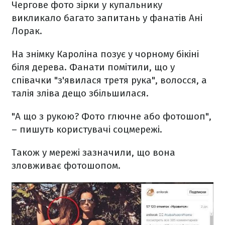
Чергове фото зірки у купальнику
викликало багато запитань у фанатів Ані
Лорак.
На знімку Кароліна позує у чорному бікіні
біля дерева. Фанати помітили, що у
співачки "з'явилася третя рука", волосся, а
талія зліва дещо збільшилася.
"А що з рукою? Фото глючне або фотошоп",
– пишуть користувачі соцмережі.
Також у мережі зазначили, що вона
зловживає фотошопом.