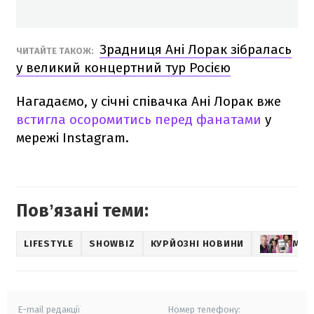
Зрадниця Ані Лорак зібралась
ЧИТАЙТЕ ТАКОЖ:
у великий концертний тур Росією
Нагадаємо, у січні співачка Ані Лорак вже
встигла осоромитись перед фанатами
у
мережі Instagram.
Повʼязані теми:
LIFESTYLE
SHOWBIZ
КУРЙОЗНІ НОВИНИ
МУЗ
E-mail редакції
Номер телефону: