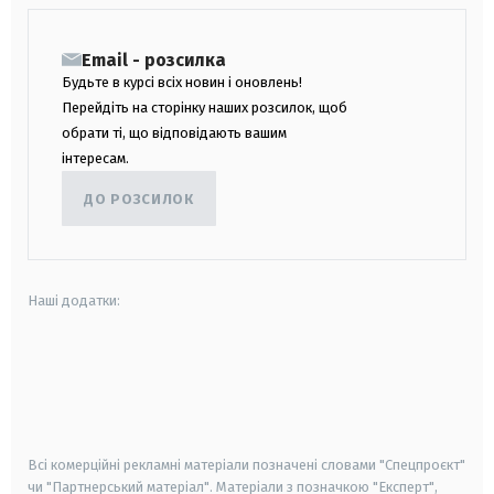
Email - розсилка
Будьте в курсі всіх новин і оновлень!
Перейдіть на сторінку наших розсилок, щоб
обрати ті, що відповідають вашим
інтересам.
ДО РОЗСИЛОК
Наші додатки:
android
apple
smart tv
samsung smart tv
Всі комерційні рекламні матеріали позначені словами "Спецпроєкт"
чи "Партнерський матеріал". Матеріали з позначкою "Експерт",