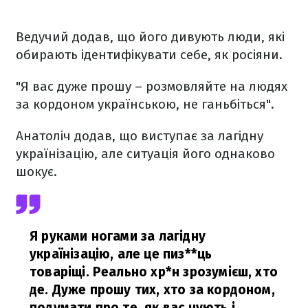
Ведучий додав, що його дивують люди, які
обирають ідентифікувати себе, як росіяни.
"Я вас дуже прошу – розмовляйте на людях
за кордоном українською, не ганьбіться".
Анатоліч додав, що виступає за лагідну
українізацію, але ситуація його однаково
шокує.
Я руками ногами за лагідну
українізацію, але це пиз**ць
товаріщі. Реально хр*н зрозумієш, хто
де. Дуже прошу тих, хто за кордоном,
подумати про те, як вас чують і