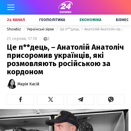
24 КАНАЛ
ГЕОПОЛІТИКА
ЕКОНОМІКА
БІЗНЕС
Showbiz
Українські зірки
Це п**дець, – Анатолій Анатоліч присоромив українців, які розмовляють російською за кордоном
21 серпня,
17:10
2
Це п**дець, – Анатолій Анатоліч
присоромив українців, які
розмовляють російською за
кордоном
Марія Касій