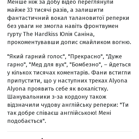
Менше ніж за добу відео переглянули
майже 33 тисячі разів, а залишити
фантастичний вокал талановитої реперки
без уваги не змогла навіть фронтвумен
гурту The Hardkiss Юлія Саніна,
прокоментувавши допис смайликом вогню.
"Який гарний голос", "Прекрасно", "Дуже
гарно", "Мед для вух", "Бомбезно", – йдеться
у кількох тисячах коментарів. Фани встигли
припустити, що у наступних треках Alyona
Alyona проявить себе як вокалістку.
Шанувальники з-за кордону також
відзначили чудову англійську реперки: "Ти
так добре співаєш англійською! Мені
подобається".