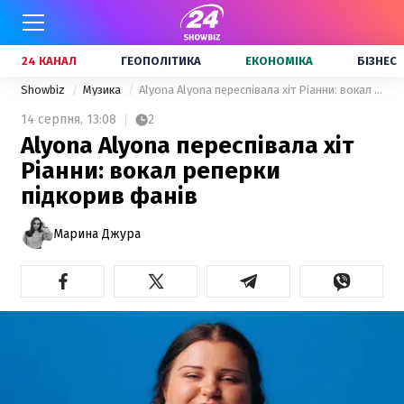
24 КАНАЛ
ГЕОПОЛІТИКА
ЕКОНОМІКА
БІЗНЕС
Showbiz
Музика
Alyona Alyona переспівала хіт Ріанни: вокал реперки підкорив фанів
14 серпня,
13:08
2
Alyona Alyona переспівала хіт
Ріанни: вокал реперки
підкорив фанів
Марина Джура