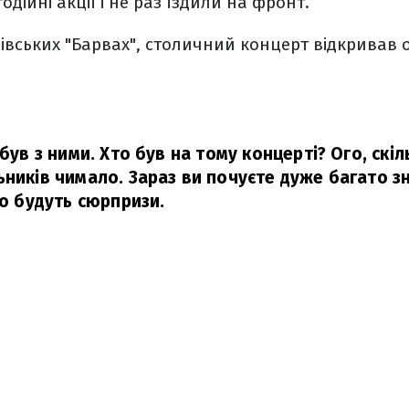
дійні акції і не раз їздили на фронт.
львівських "Барвах", столичний концерт відкривав
 був з ними. Хто був на тому концерті? Ого, скіл
ьників чимало. Зараз ви почуєте дуже багато з
но будуть сюрпризи.