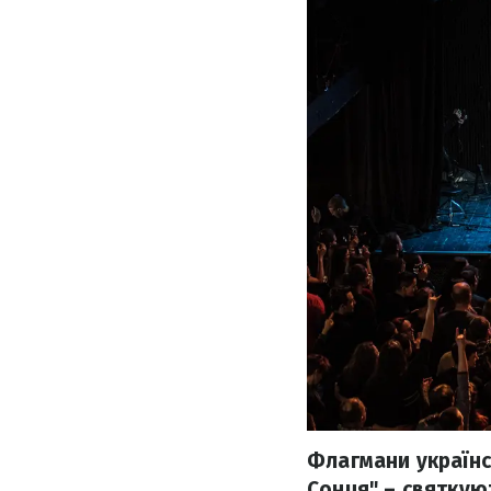
Флагмани українс
Сонця" – святкую