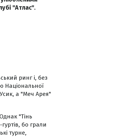
убі "Атлас".
ський ринг і, без
ою Національної
Усик, а "Меч Арея"
 Однак "Тінь
гуртів, бо грали
ькі турне,