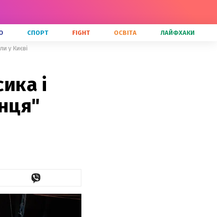
О
СПОРТ
FIGHT
ОСВІТА
ЛАЙФХАКИ
ли у Києві
сика і
онця"