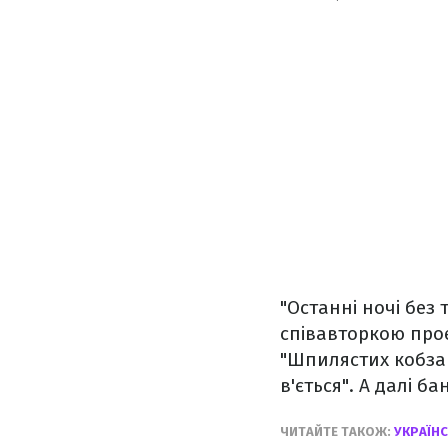
"Останні ночі без 
співавторкою прое
"Шпилястих кобзар
в'ється". А далі 
ЧИТАЙТЕ ТАКОЖ:
УКРАЇНС