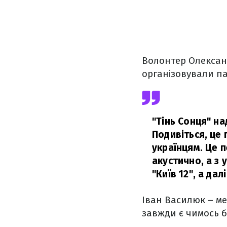
Волонтер Олександ
організовували па
"Тінь Сонця" на
Подивіться, це 
українцям. Це 
акустично, а з
"Київ 12", а да
Іван Василюк – ме
завжди є чимось б