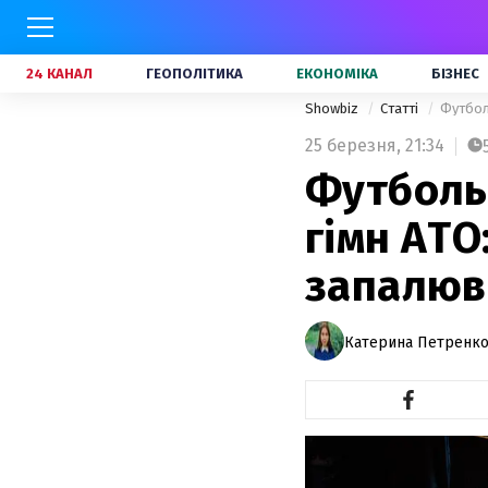
24 КАНАЛ
ГЕОПОЛІТИКА
ЕКОНОМІКА
БІЗНЕС
Showbiz
Статті
Футболь
25 березня,
21:34
Футбольн
гімн АТО
запалюв
Катерина Петренк