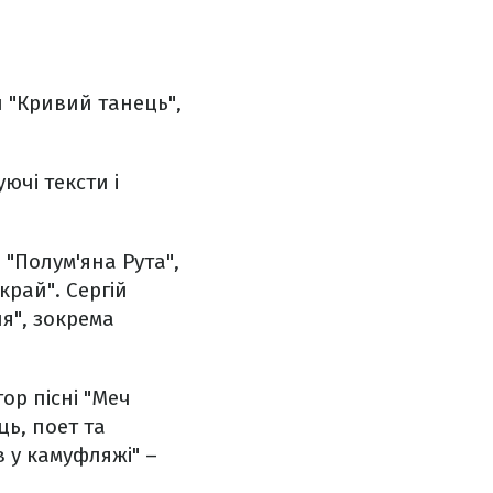
и "Кривий танець",
ючі тексти і
 "Полум'яна Рута",
край". Сергій
я", зокрема
тор пісні "Меч
ь, поет та
в у камуфляжі" –