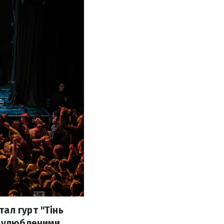
ал гурт "Тінь
з улюбленими