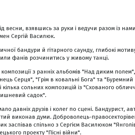
д весни, взявшись за руки і ведучи разом із нам
мен Сергій Василюк.
чної бандури й гітарного саунду, глибокі мотиву
или фанів розчинитись у живому танці.
 композиції з ранніх альбомів "Над диким полем",
анець Серця", "Грім в ковальні Бога" та "Буремний 
і кілька сольних композицій із "Схованого обличч
Вишневий садок".
ало давніх друзів і колег по сцені. Бандурист, ав
тий виконав думи. Доброволець-правосекторівец
ик заспівав спільно з Сергієм Василюком "Янголі
ецького проекту "Пісні війни".