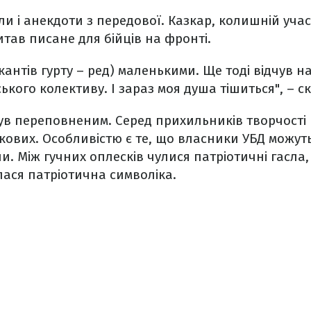
ли і анекдоти з передової. Казкар, колишній учас
тав писане для бійців на фронті.
икантів гурту – ред) маленькими. Ще тоді відчув
кого колективу. І зараз моя душа тішиться", – ск
в переповненим. Серед прихильників творчості 
ськових. Особливістю є те, що власники УБД можу
пи. Між гучних оплесків чулися патріотичні гасла
ілася патріотична символіка.