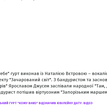
тебе" гурт виконав із Наталією Вєтровою – вокалі
кту "Зачарований світ". З бандуристом та засн
ів" Ярославом Джусем заспівали народної "Там, 
бандурист потішив віртуозним "Запорізьким маршем
ЬКИЙ ГУРТ "КОМУ ВНИЗ" ВІДЗНАЧИВ ЮВІЛЕЙНУ ДАТУ: ВІДЕО