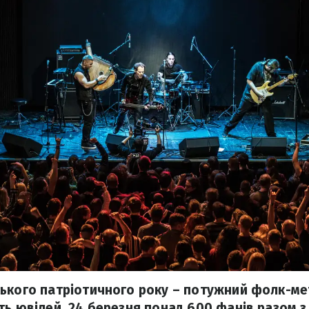
ького патріотичного року – потужний фолк-мет
ть ювілей. 24 березня понад 600 фанів разом 