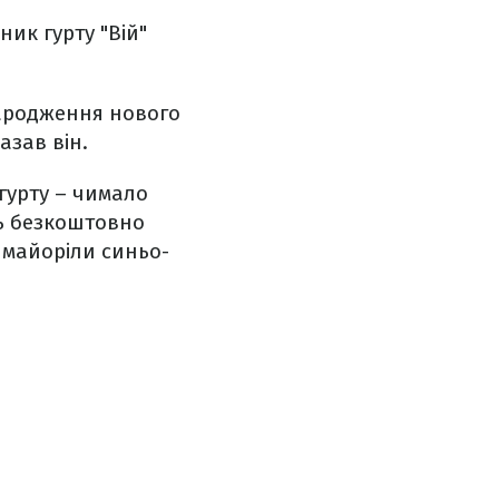
ник гурту "Вій"
 народження нового
азав він.
гурту – чимало
ть безкоштовно
, майоріли синьо-