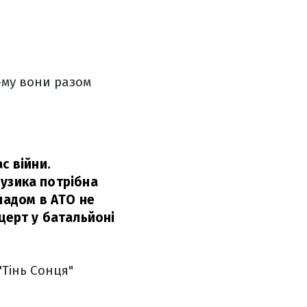
-му вони разом
с війни.
 музика потрібна
ладом в АТО не
церт у батальйоні
"Тінь Сонця"