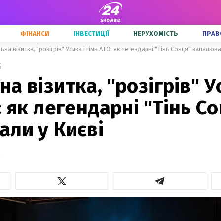
ФІНАНСИ
ІНВЕСТИЦІЇ
НЕРУХОМІСТЬ
ПРАВ
на візитка, "розігрів" Усика і гімн АТО: як легендарні "Тінь Сонця" запалюва
5
а візитка, "розігрів" У
: як легендарні "Тінь С
али у Києві
о