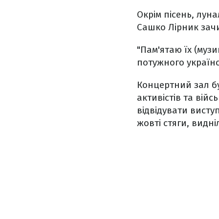
Окрім пісень, луна
Сашко Лірник зачи
"Пам'ятаю їх (муз
потужного українсь
Концертний зал бу
активістів та вій
відвідувати висту
жовті стяги, видн