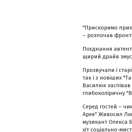
"Прискоримо прихі
– розпочав фронт
Поєднання автенти
щирий драйв змус
Прозвучали і старі
так і з новіших "Т
Василюк заспівав 
глибоколіричну "
Серед гостей – чим
Арея" Живосил Лю
музикант Олекса Б
хіт соціально-мист