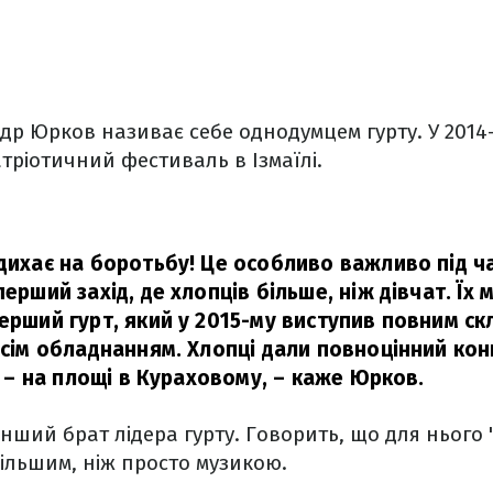
р Юрков називає себе однодумцем гурту. У 2014
тріотичний фестиваль в Ізмаїлі.
дихає на боротьбу! Це особливо важливо під ча
перший захід, де хлопців більше, ніж дівчат. Їх
перший гурт, який у 2015-му виступив повним ск
 усім обладнанням. Хлопці дали повноцінний кон
лі – на площі в Кураховому, –
каже Юрков.
нший брат лідера гурту. Говорить, що для нього 
ільшим, ніж просто музикою.