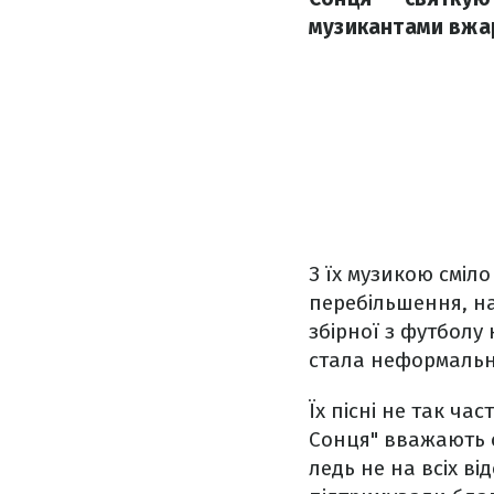
музикантами вжар
З їх музикою сміло
перебільшення, на
збірної з футболу 
стала неформальни
Їх пісні не так ч
Сонця" вважають о
ледь не на всіх в