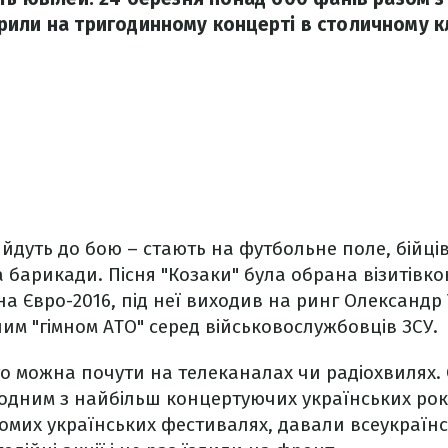
или на тригодинному концерті в столичному кл
 йдуть до бою – стають на футбольне поле, бійців
 барикади. Пісня "Козаки" була обрана візитівк
на Євро-2016, під неї виходив на ринг Олександр 
м "гімном АТО" серед військовослужбовців ЗСУ.
асто можна почути на телеканалах чи радіохвилях.
дним з найбільш концертуючих українських рок-
ідомих українських фестивалях, давали всеукраїнс