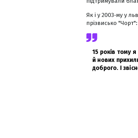
підтримували благо
Як і у 2003-му у 
прізвисько "Чорт":
15 років тому я
й нових прихил
доброго. І звіс