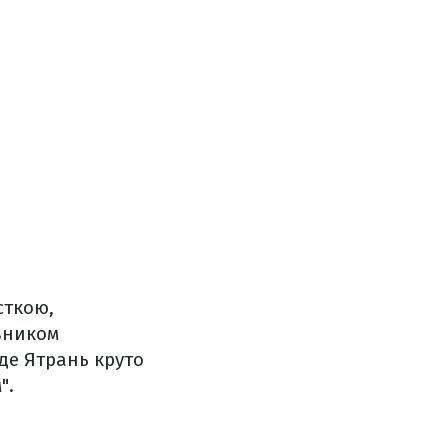
сткою,
овником
де Ятрань круто
".