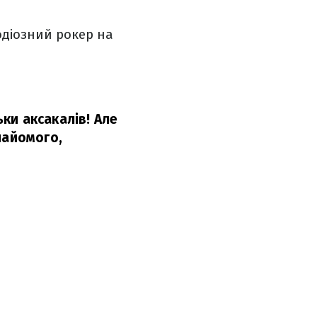
 одіозний рокер на
ьки аксакалів! Але
найомого,