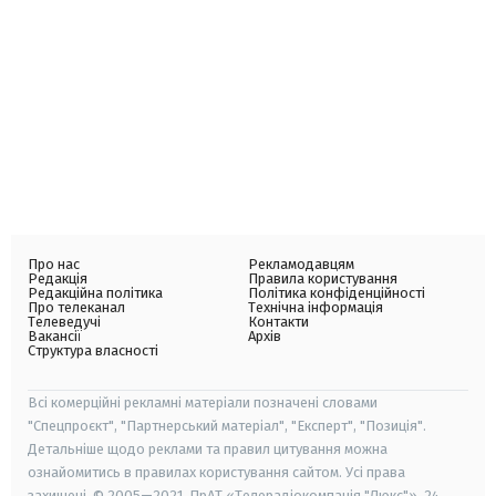
Про нас
Рекламодавцям
Редакція
Правила користування
Редакційна політика
Політика конфіденційності
Про телеканал
Технічна інформація
Телеведучі
Контакти
Вакансії
Архів
Структура власності
Всі комерційні рекламні матеріали позначені словами
"Спецпроєкт", "Партнерський матеріал", "Експерт", "Позиція".
Детальніше щодо реклами та правил цитування можна
ознайомитись в правилах користування сайтом. Усі права
захищені. © 2005—2021, ПрАТ «Телерадіокомпанія "Люкс"», 24