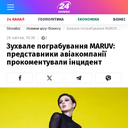
24 КАНАЛ
ГЕОПОЛІТИКА
ЕКОНОМІКА
БІЗНЕС
Showbiz
Новини шоу-бізнесу
Зухвале пограбування MARUV: представники авіакомпанії прокоментували інцидент
26 квітня,
10:36
2
Зухвале пограбування MARUV:
представники авіакомпанії
прокоментували інцидент