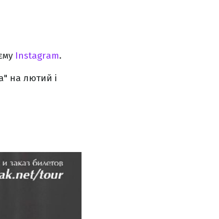
оєму
Іnstagram
.
а" на лютий і