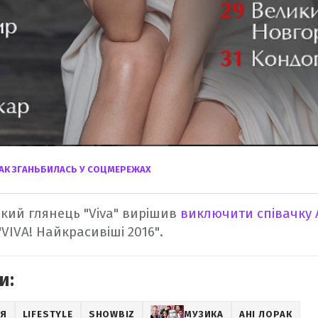
РАК ЗГАНЬБИЛАСЬ У СОЦМЕРЕЖАХ
ький глянець "Viva" вирішив
виключити співачку 
"VIVA! Найкрасивіші 2016".
и:
ІЯ
LIFESTYLE
SHOWBIZ
МУЗИКА
АНІ ЛОРАК