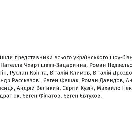
ійшли представники всього українського шоу-бізн
 Нателла Чхартішвілі-Зацаринна, Роман Недзель
тін, Руслан Квінта, Віталій Климов, Віталій Дрозд
ндр Рассказов , Євген Фешак, Роман Давидов, Ан
сиця, Андрій Великий, Сергій Кузін, Михайло Нек
ндратюк, Євген Філатов, Євген Євтухов.