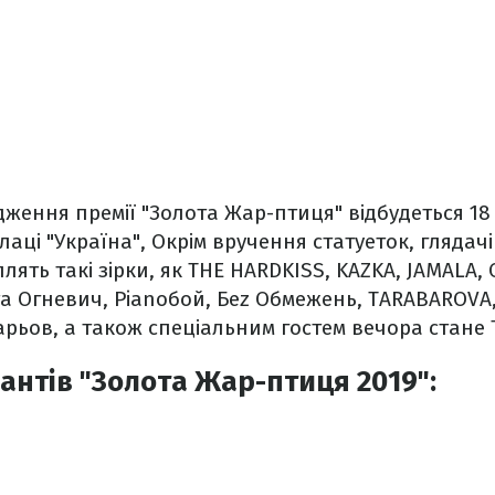
ження премії "Золота Жар-птиця" відбудеться 18 к
аці "Україна", Окрім вручення статуеток, глядачі
лять такі зірки, як THE HARDKISS, KAZKA, JAMALA, 
ата Огневич, Pianoбой, Беz Обмежень, TARABAROVA
ьов, а також спеціальним гостем вечора стане 
антів "Золота Жар-птиця 2019":