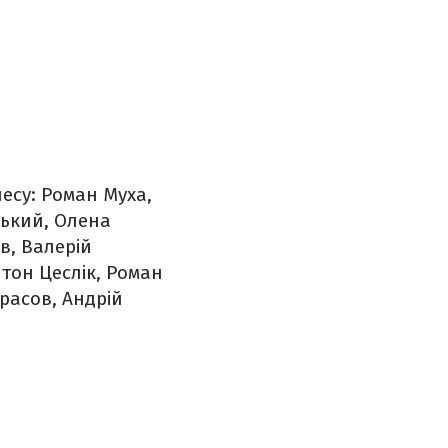
есу: Роман Муха,
ський, Олена
ов, Валерій
тон Цеслік, Роман
расов, Андрій