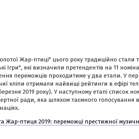
олотої Жар-птиці" цього року традиційно стали т
кі Ігри", які визначили претендентів на 11 номін
ення переможців проходитиме у два етапи. У пе
 чиї кліпи отримали найвищі рейтинги в ефірі тел
березня 2019 року). У наступному етапі список но
пертної ради, яка шляхом таємного голосування 
націях.
а Жар-птиця 2019: переможці престижної музичн