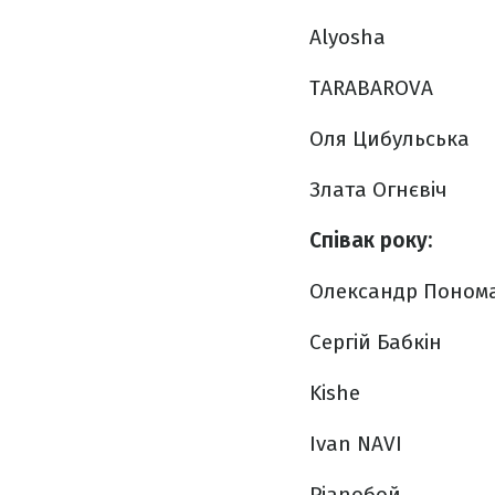
Alyosha
TARABAROVA
Оля Цибульська
Злата Огнєвiч
Співак року:
Олександр Поном
Сергiй Бабкiн
Kishe
Ivan NAVI
Pianoбой