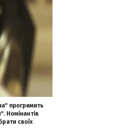
їна" прогримить
". Номінантів
брати своїх