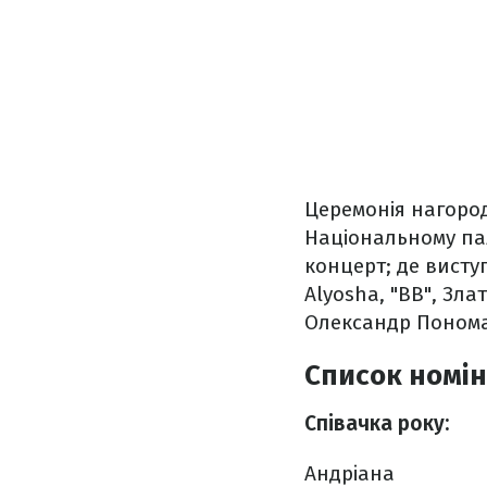
Церемонія нагород
Національному пал
концерт; де виступ
Alyosha, "ВВ", Зл
Олександр Пономар
Список номін
Співачка року:
Андрiана