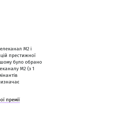
елеканал М2 і
ацій престижної
ршому було обрано
еканалу М2 (з 1
мінантів
визначає
ої премії