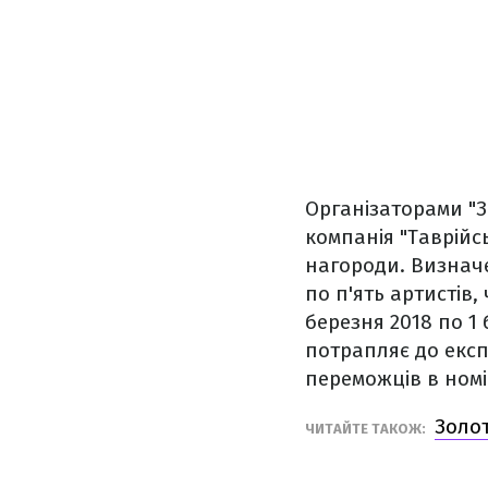
Організаторами "З
компанія "Таврійсь
нагороди. Визнач
по п'ять артистів,
березня 2018 по 1 
потрапляє до екс
переможців в номі
Золот
ЧИТАЙТЕ ТАКОЖ: