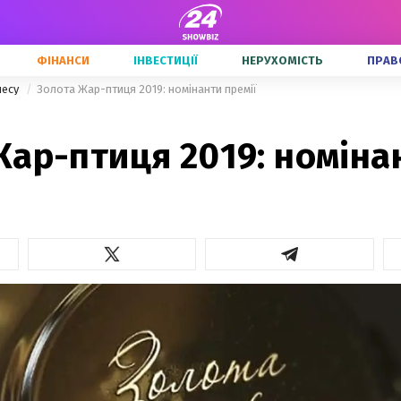
ФІНАНСИ
ІНВЕСТИЦІЇ
НЕРУХОМІСТЬ
ПРАВ
несу
Золота Жар-птиця 2019: номінанти премії
ар-птиця 2019: номіна