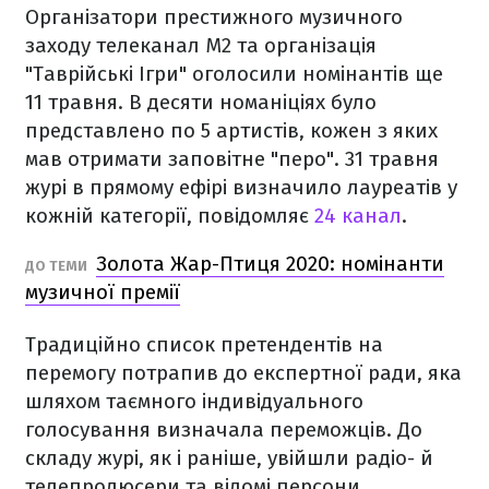
Організатори престижного музичного
заходу телеканал М2 та організація
"Таврійські Ігри" оголосили номінантів ще
11 травня. В десяти номаніціях було
представлено по 5 артистів, кожен з яких
мав отримати заповітне "перо". 31 травня
журі в прямому ефірі визначило лауреатів у
кожній категорії, повідомляє
24 канал
.
Золота Жар-Птиця 2020: номінанти
ДО ТЕМИ
музичної премії
Традиційно список претендентів на
перемогу потрапив до експертної ради, яка
шляхом таємного індивідуального
голосування визначала переможців. До
складу журі, як і раніше, увійшли радіо- й
телепродюсери та відомі персони