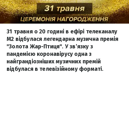
31 травня о 20 годині в ефірі телеканалу
M2 відбулася легендарна музична премія
"Золота Жар-Птиця". У зв’язку з
пандемією коронавірусу одна з
найграндіозніших музичних премій
відбулася в телевізійному форматі.