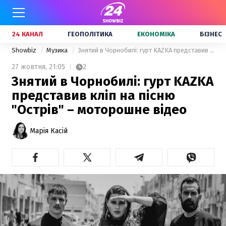
24 КАНАЛ
ГЕОПОЛІТИКА
ЕКОНОМІКА
БІЗНЕС
Showbiz
Музика
Знятий в Чорнобилі: гурт KAZKA представив кліп на пісню "Острів" – моторошне відео
27 жовтня,
21:05
2
Знятий в Чорнобилі: гурт KAZKA
представив кліп на пісню
"Острів" – моторошне відео
Марія Касій