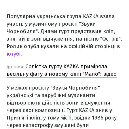
Популярна українська група KAZKA взяла
участь у музичному проєкті "Звуки
Чорнобиля". Днями гурт представив кліп,
знятий в зоні відчуження, на пісню "Острів".
Ролик опублікували на офіційній сторінці в
ютубі
.
Солістка гурту KAZKA приміряла
ДО ТЕМИ
весільну фату в новому кліпі "Мало": відео
У межах проєкту "Звуки Чорнобиля"
українські та зарубіжні музиканти
відтворюють дійсність зони відчуження
через свої композиції. Гурт KAZKA зняв у
Прип'яті кліп, у тому місті, звідки 1986 року
через катастрофу змушені були