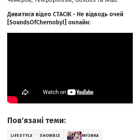
Дивитися відео СТАСІК - Не відводь очей
[SoundsOfChernobyl] онлайн:
Пов'язані теми:
LIFESTYLE
SHOWBIZ
МУЗИКА