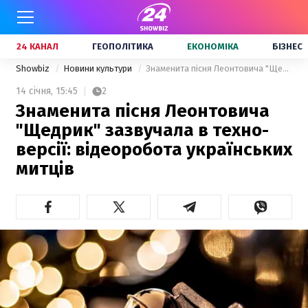
24 КАНАЛ
ГЕОПОЛІТИКА
ЕКОНОМІКА
БІЗНЕС
Showbiz
Новини культури
Знаменита пісня Леонтовича "Щедрик" зазвучала в техно-версії: відеоробота українських митців
14 січня,
15:45
2
Знаменита пісня Леонтовича
"Щедрик" зазвучала в техно-
версії: відеоробота українських
митців