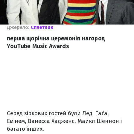
Джерело:
Сплетник
перша щорічна церемонія нагород
YouTube Music Awards
Серед зіркових гостей були Леді Ґаґа,
Емінем, Ванесса Хадженс, Майкл Шеннон і
багато інших.