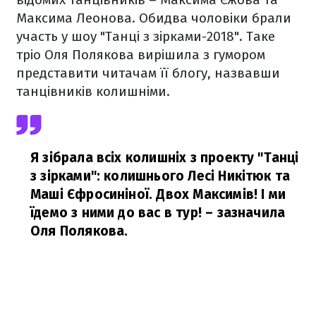
Максима Леонова. Обидва чоловіки брали
участь у шоу "Танці з зірками-2018". Таке
тріо Оля Полякова вирішила з гумором
представити читачам її блогу, назвавши
танцівників колишніми.
Я зібрала всіх колишніх з проекту "Танці
з зірками": колишнього Лесі Никітюк та
Маші Єфросиніної. Двох Максимів! І ми
їдемо з ними до вас в тур!
– зазначила
Оля Полякова.