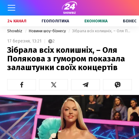
24 КАНАЛ
ГЕОПОЛІТИКА
ЕКОНОМІКА
БІЗНЕС
Showbiz
Новини шоу-бізнесу
Зібрала всіх колишніх, – Оля Полякова з гумором показала залаштунки своїх концертів
17 березня,
13:21
2
Зібрала всіх колишніх, – Оля
Полякова з гумором показала
залаштунки своїх концертів