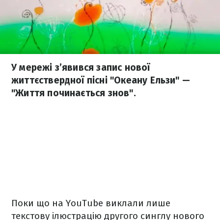
У мережі з’явився запис нової
життєствердної пісні "Океану Ельзи" —
"Життя починається знов".
Поки що на YouTube виклали лише
текстову ілюстрацію другого синглу нового