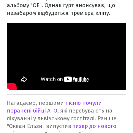
альбому "ОЕ". Однак гурт анонсував, що
незабаром відбудеться прем’єра кліпу.
Нагадаємо, першими
пісню почули
поранені бійці АТО
, які перебувають на
лікуванні у львівському госпіталі.
Раніше
"Океан Ельзи" випустив
тизер до нового