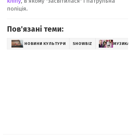
кліпу
, в якому "засвітилася" і патрульна
поліція.
Пов'язані теми:
НОВИНИ КУЛЬТУРИ
SHOWBIZ
МУЗИКА